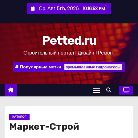
П
Ср. Авг 5th, 2026
10:16:54 PM
е
р
е
Petted.ru
й
т
Строительный портал l Дизайн l Ремонт
и
к
Популярные метки
промышленные гидронасосы
с
о
д
е
р
ж
КАТАЛОГ
и
Маркет-Строй
м