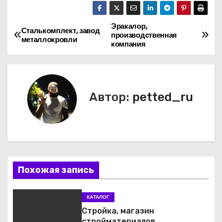
Эракалор,
Н
Сталькомплект, завод
производственная
металлокровли
компания
а
в
и
Автор:
petted_ru
г
а
ц
Похожая запись
и
я
КАТАЛОГ
Стройка, магазин
п
стройматериалов