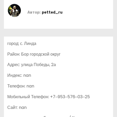
о
м
Автор:
petted_ru
у
город: с. Линда
Район: Бор городской округ
Адрес: улица Победы, 2а
Индекс: nan
Телефон: nan
Мобильный Телефон: +7‒953‒576‒03‒25
Сайт: nan