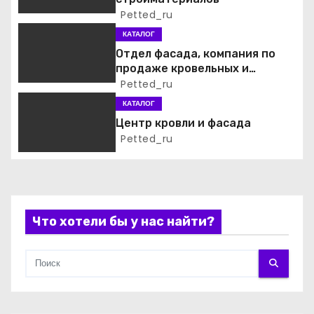
Petted_ru
о
КАТАЛОГ
з
Отдел фасада, компания по
продаже кровельных и
а
фасадных материалов
Petted_ru
КАТАЛОГ
п
Центр кровли и фасада
и
Petted_ru
с
я
Что хотели бы у нас найти?
м