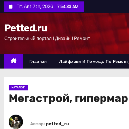
П
Пт. Авг 7th, 2026
7:54:34 AM
е
р
Petted.ru
е
й
Строительный портал l Дизайн l Ремонт
т
и
к
Главная
Лайфхаки И Помощь По Ремонт
с
о
д
КАТАЛОГ
е
Мегастрой, гиперма
р
ж
и
м
Автор:
petted_ru