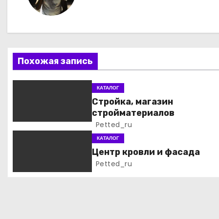
г
а
ц
Похожая запись
и
КАТАЛОГ
я
Стройка, магазин
стройматериалов
п
Petted_ru
о
КАТАЛОГ
Центр кровли и фасада
з
Petted_ru
а
п