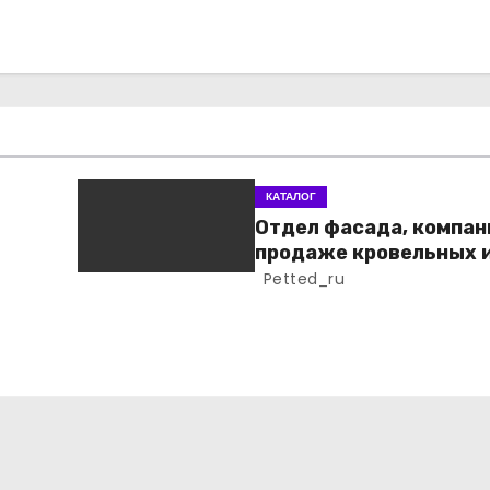
КАТАЛОГ
Отдел фасада, компан
продаже кровельных 
фасадных материало
Petted_ru