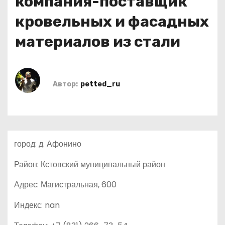
компания-поставщик
о
кровельных и фасадных
м
у
материалов из стали
Автор:
petted_ru
город: д. Афонино
Район: Кстовский муниципальный район
Адрес: Магистральная, 600
Индекс: nan