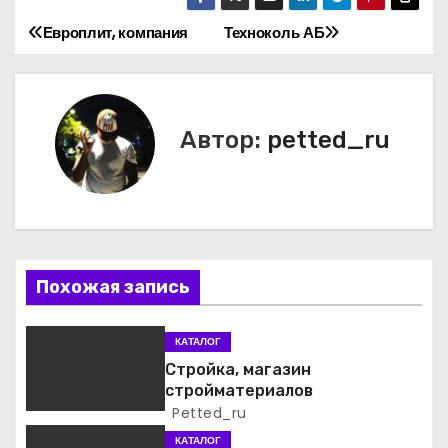
Европлит, компания
Техноколь АБ
Н
а
в
Автор:
petted_ru
и
г
а
Похожая запись
ц
и
КАТАЛОГ
Стройка, магазин
я
стройматериалов
Petted_ru
п
КАТАЛОГ