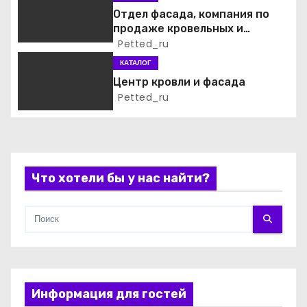
о
Отдел фасада, компания по
продаже кровельных и
з
фасадных материалов
Petted_ru
а
КАТАЛОГ
Центр кровли и фасада
п
Petted_ru
и
с
Что хотели бы у нас найти?
я
м
Информация для гостей