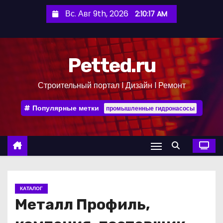
П
Вс. Авг 9th, 2026
2:10:18 AM
е
р
е
Petted.ru
й
т
Строительный портал l Дизайн l Ремонт
и
к
Популярные метки
промышленные гидронасосы
с
о
д
е
р
ж
КАТАЛОГ
и
Металл Профиль,
м