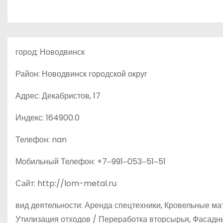
о
м
у
город: Новодвинск
Район: Новодвинск городской округ
Адрес: Декабристов, 17
Индекс: 164900.0
Телефон: nan
Мобильный Телефон: +7‒991‒053‒51‒51
Сайт: http://lom-metal.ru
вид деятельности: Аренда спецтехники, Кровельные ма
Утилизация отходов / Переработка вторсырья, Фасадн