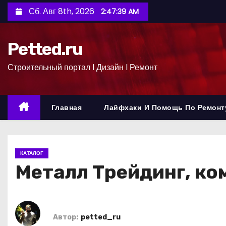
П
Сб. Авг 8th, 2026
2:47:39 AM
е
р
Petted.ru
е
й
Строительный портал l Дизайн l Ремонт
т
и
к
Главная
Лайфхаки И Помощь По Ремонт
с
о
д
КАТАЛОГ
е
Металл Трейдинг, ко
р
ж
и
м
Автор:
petted_ru