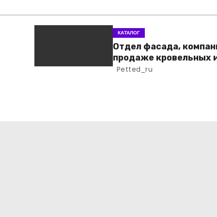
КАТАЛОГ
Отдел фасада, компан
продаже кровельных 
фасадных материало
Petted_ru