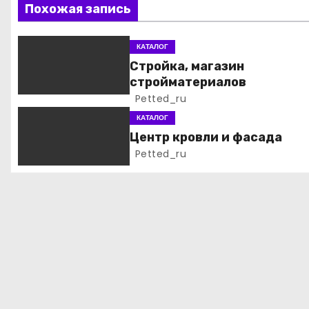
ц
Похожая запись
и
КАТАЛОГ
я
Стройка, магазин
стройматериалов
п
Petted_ru
о
КАТАЛОГ
Центр кровли и фасада
з
Petted_ru
а
п
и
с
я