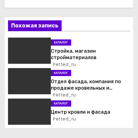
г
а
Похожая запись
ц
и
КАТАЛОГ
Стройка, магазин
я
стройматериалов
Petted_ru
п
КАТАЛОГ
о
Отдел фасада, компания по
продаже кровельных и
з
фасадных материалов
Petted_ru
а
КАТАЛОГ
Центр кровли и фасада
п
Petted_ru
и