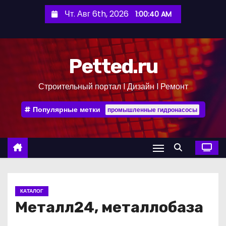
П
Чт. Авг 6th, 2026
1:00:40 AM
е
р
е
Petted.ru
й
т
Строительный портал l Дизайн l Ремонт
и
к
Популярные метки
промышленные гидронасосы
с
о
д
е
р
ж
КАТАЛОГ
и
Металл24, металлобаза
м