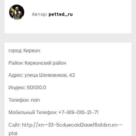
о
м
Автор:
petted_ru
у
город: Киржач
Район: Киржачский район
Адрес: улица Шелковиков, 42
Индекс: 601010.0
Телефон: nan
Мобильный Телефон: +7‒919‒016‒21‒71
Сайт: http://xn—33-5cduecoid2aaef8a1dxn.xn--
p1ai