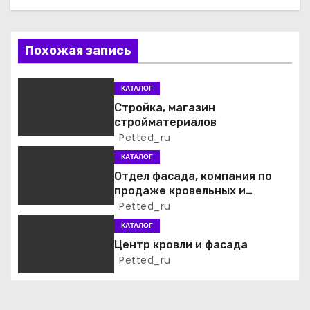
а
ц
Похожая запись
и
КАТАЛОГ
я
Стройка, магазин
стройматериалов
п
Petted_ru
о
КАТАЛОГ
Отдел фасада, компания по
з
продаже кровельных и
фасадных материалов
Petted_ru
а
КАТАЛОГ
п
Центр кровли и фасада
Petted_ru
и
с