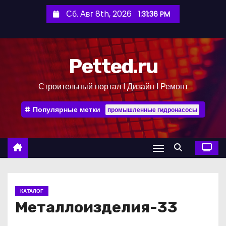
П
Сб. Авг 8th, 2026
1:31:37 PM
е
р
е
Petted.ru
й
т
Строительный портал l Дизайн l Ремонт
и
к
Популярные метки
промышленные гидронасосы
с
о
д
е
р
ж
КАТАЛОГ
и
Металлоизделия-33
м