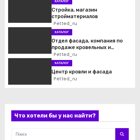
КАТАЛОГ
я
Стройка, магазин
стройматериалов
п
Petted_ru
о
КАТАЛОГ
Отдел фасада, компания по
з
продаже кровельных и
фасадных материалов
Petted_ru
а
КАТАЛОГ
п
Центр кровли и фасада
Petted_ru
и
с
я
Что хотели бы у нас найти?
м