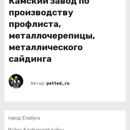
Камский завод по
о
производству
м
у
профлиста,
металлочерепицы,
металлического
сайдинга
Автор:
petted_ru
город: Елабуга
Район: Елабужский район