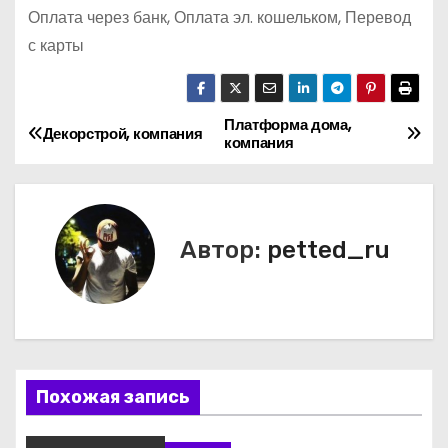
Оплата через банк, Оплата эл. кошельком, Перевод
с карты
Платформа дома,
Н
Декорстрой, компания
компания
а
в
Автор:
petted_ru
и
г
а
ц
Похожая запись
и