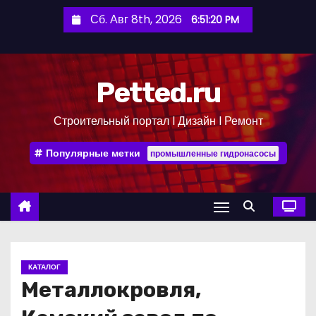
П
Сб. Авг 8th, 2026
6:51:21 PM
е
р
е
Petted.ru
й
т
Строительный портал l Дизайн l Ремонт
и
к
Популярные метки
промышленные гидронасосы
с
о
д
е
р
ж
КАТАЛОГ
и
Металлокровля,
м