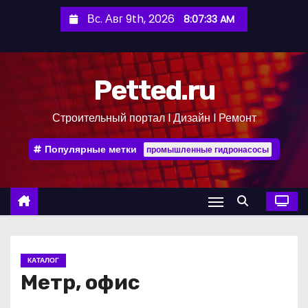
П
Вс. Авг 9th, 2026
8:07:34 AM
е
р
е
Petted.ru
й
т
Строительный портал l Дизайн l Ремонт
и
к
Популярные метки
промышленные гидронасосы
с
о
д
е
р
ж
КАТАЛОГ
и
Метр, офис
м