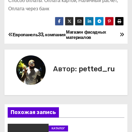
Способ оплаты: Оплата картой, Наличный расчёт,
Оплата через банк
Магазин фасадных
Н
Европанель33, компания
материалов
а
в
Автор:
petted_ru
и
г
а
ц
Похожая запись
и
КАТАЛОГ