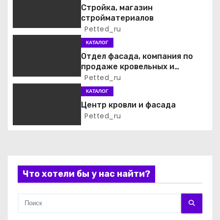
я
Стройка, магазин
стройматериалов
п
Petted_ru
о
КАТАЛОГ
Отдел фасада, компания по
з
продаже кровельных и
фасадных материалов
Petted_ru
а
КАТАЛОГ
п
Центр кровли и фасада
Petted_ru
и
с
я
Что хотели бы у нас найти?
м