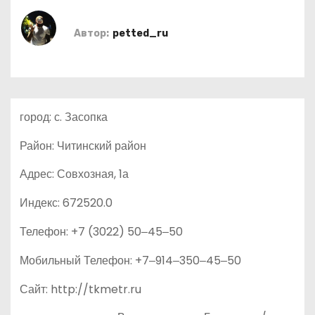
о
м
Автор:
petted_ru
у
город: с. Засопка
Район: Читинский район
Адрес: Совхозная, 1а
Индекс: 672520.0
Телефон: +7 (3022) 50‒45‒50
Мобильный Телефон: +7‒914‒350‒45‒50
Сайт: http://tkmetr.ru