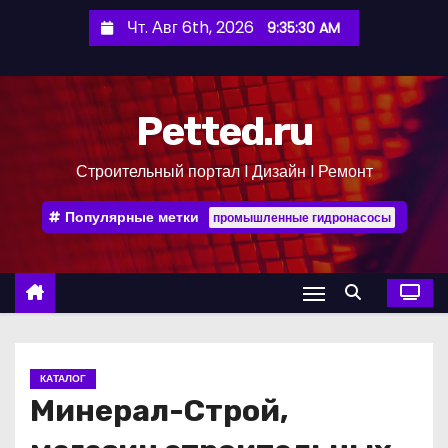
П
Чт. Авг 6th, 2026
9:35:31 AM
е
р
е
Petted.ru
й
т
Строительный портал l Дизайн l Ремонт
и
к
Популярные метки
промышленные гидронасосы
с
о
д
е
р
ж
КАТАЛОГ
и
Минерал-Строй,
м