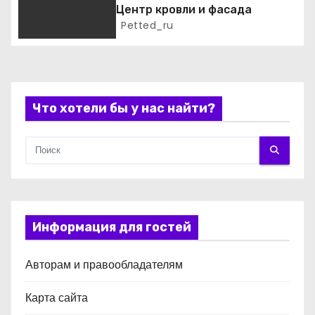
п
Центр кровли и фасада
Petted_ru
и
с
я
Что хотели бы у нас найти?
м
Информация для гостей
Авторам и правообладателям
Карта сайта