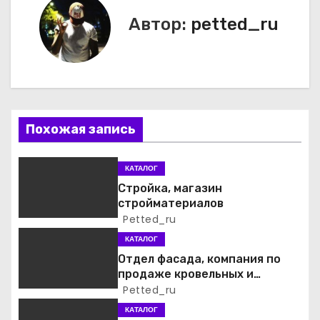
в
Автор:
petted_ru
и
г
а
ц
Похожая запись
и
КАТАЛОГ
я
Стройка, магазин
стройматериалов
п
Petted_ru
о
КАТАЛОГ
Отдел фасада, компания по
з
продаже кровельных и
фасадных материалов
Petted_ru
а
КАТАЛОГ