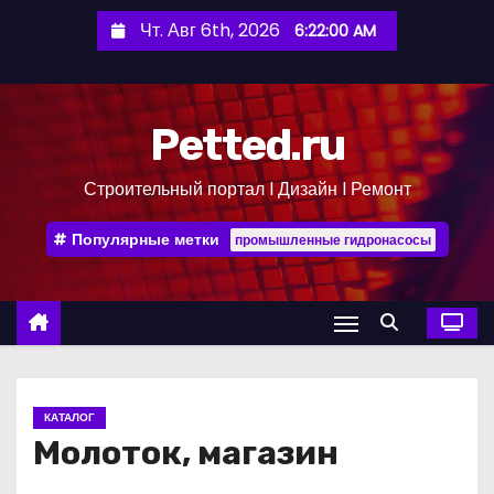
П
Чт. Авг 6th, 2026
6:22:00 AM
е
р
е
Petted.ru
й
т
Строительный портал l Дизайн l Ремонт
и
к
Популярные метки
промышленные гидронасосы
с
о
д
е
р
ж
КАТАЛОГ
и
Молоток, магазин
м