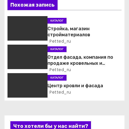
ц
Похожая запись
и
КАТАЛОГ
я
Стройка, магазин
стройматериалов
п
Petted_ru
о
КАТАЛОГ
Отдел фасада, компания по
з
продаже кровельных и
фасадных материалов
Petted_ru
а
КАТАЛОГ
п
Центр кровли и фасада
Petted_ru
и
с
я
Что хотели бы у нас найти?