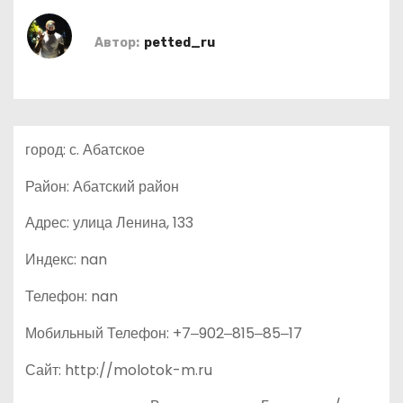
о
м
Автор:
petted_ru
у
город: с. Абатское
Район: Абатский район
Адрес: улица Ленина, 133
Индекс: nan
Телефон: nan
Мобильный Телефон: +7‒902‒815‒85‒17
Сайт: http://molotok-m.ru