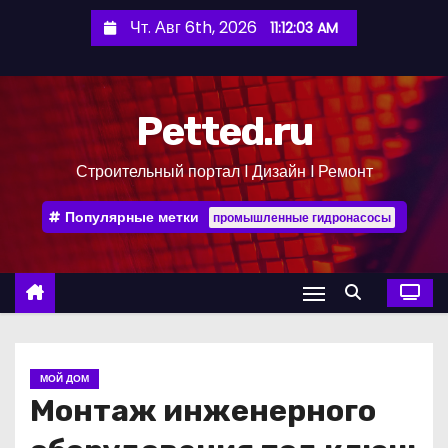
П
Чт. Авг 6th, 2026
11:12:04 AM
е
р
е
Petted.ru
й
т
Строительный портал l Дизайн l Ремонт
и
к
Популярные метки
промышленные гидронасосы
с
о
д
е
р
ж
МОЙ ДОМ
и
Монтаж инженерного
м