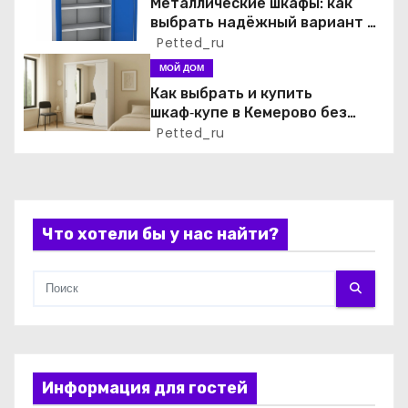
Металлические шкафы: как
а
выбрать надёжный вариант и
где купить
Petted_ru
п
МОЙ ДОМ
Как выбрать и купить
и
шкаф‑купе в Кемерово без
лишних хлопот
Petted_ru
с
я
м
Что хотели бы у нас найти?
Информация для гостей