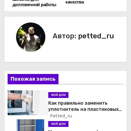
а
качества
долговечной работы
в
и
Автор:
petted_ru
г
а
ц
и
Похожая запись
я
МОЙ ДОМ
п
Как правильно заменить
уплотнитель на пластиковых
о
окнах: пошаговое руководство
Petted_ru
от экспертов
МОЙ ДОМ
з