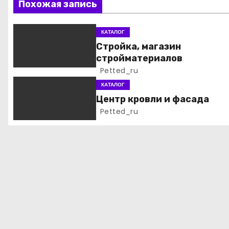
Похожая запись
и
я
КАТАЛОГ
Стройка, магазин
п
стройматериалов
Petted_ru
о
КАТАЛОГ
з
Центр кровли и фасада
Petted_ru
а
п
и
с
я
м