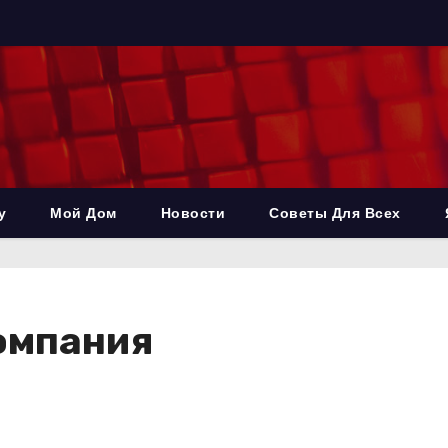
у
Мой Дом
Новости
Советы Для Всех
омпания