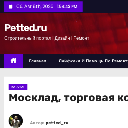
П
Сб. Авг 8th, 2026
1:54:44 PM
е
р
Petted.ru
е
й
Строительный портал l Дизайн l Ремонт
т
и
к
Главная
Лайфхаки И Помощь По Ремонт
с
о
д
КАТАЛОГ
е
Москлад, торговая к
р
ж
и
м
Автор:
petted_ru