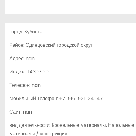
о
м
у
город: Кубинка
Район: Одинцовский городской округ
Адрес: nan
Индекс: 143070.0
Телефон: nan
Мобильный Телефон: +7‒916‒921‒24‒47
Сайт: nan
вид деятельности: Кровельные материалы, Напольные
материалы / конструкции