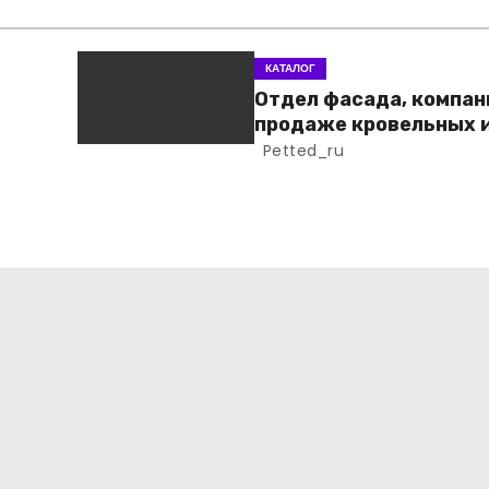
КАТАЛОГ
Отдел фасада, компан
продаже кровельных 
фасадных материало
Petted_ru