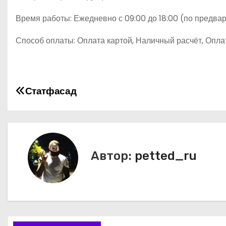
Время работы: Ежедневно с 09:00 до 18:00 (по предвар
Способ оплаты: Оплата картой, Наличный расчёт, Опла
Н
Статфасад
а
в
и
Автор:
petted_ru
г
а
ц