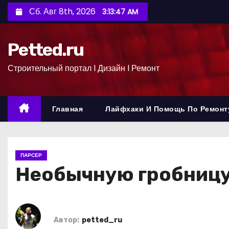
П
Сб. Авг 8th, 2026
3:13:48 AM
е
р
Petted.ru
е
й
Строительный портал l Дизайн l Ремонт
т
и
к
Главная
Лайфхаки И Помощь По Ремонт
с
о
д
ПАРСЕР
е
Необычную гробницу 
р
ж
и
м
Автор:
petted_ru