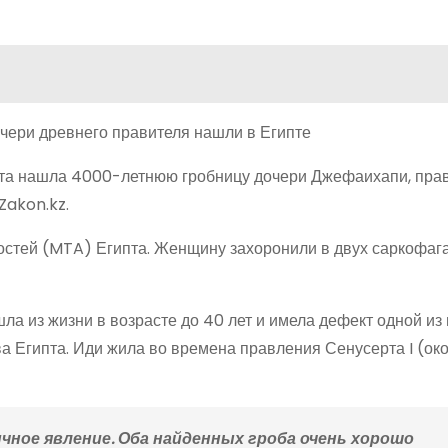
пта нашла 4000-летнюю гробницу дочери Джефаихапи, пра
Zakon.kz.
остей (MTA) Египта. Женщину захоронили в двух саркофага
а из жизни в возрасте до 40 лет и имела дефект одной из 
 Египта. Иди жила во времена правления Сенусерта I (око
ычное явление. Оба найденных гроба очень хорошо