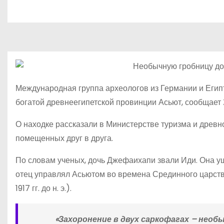
о
м
у
Международная группа археологов из Германии и Еги
богатой древнеегипетской провинции Асьют, сообщает 
О находке рассказали в Министерстве туризма и древн
помещенных друг в друга.
По словам ученых, дочь Джефаихапи звали Иди. Она ушл
отец управлял Асьютом во времена Срединного царства
1917 гг. до н. э.).
«Захоронение в двух саркофагах – необ