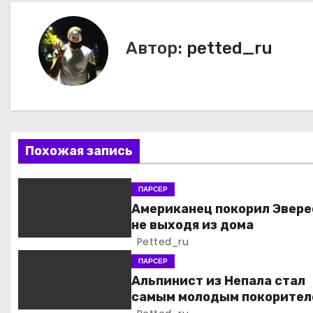
в
и
Автор:
petted_ru
г
а
ц
Похожая запись
и
я
ПАРСЕР
Американец покорил Эвере
п
не выходя из дома
Petted_ru
о
ПАРСЕР
з
Альпинист из Непала стал
самым молодым покорител
а