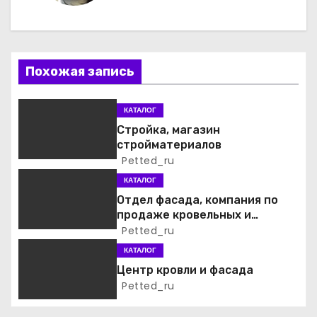
г
а
ц
Похожая запись
и
КАТАЛОГ
я
Стройка, магазин
стройматериалов
п
Petted_ru
о
КАТАЛОГ
Отдел фасада, компания по
з
продаже кровельных и
фасадных материалов
Petted_ru
а
КАТАЛОГ
п
Центр кровли и фасада
Petted_ru
и