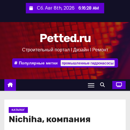
П
Сб. Авг 8th, 2026
6:16:29 AM
е
р
е
Petted.ru
й
т
Строительный портал l Дизайн l Ремонт
и
к
Популярные метки
промышленные гидронасосы
с
о
д
е
р
ж
КАТАЛОГ
и
Nichiha, компания
м