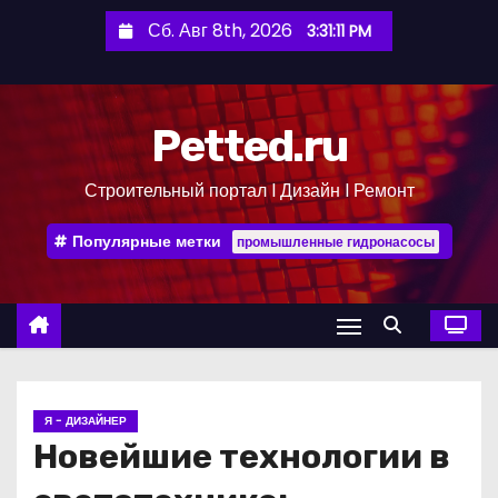
П
Сб. Авг 8th, 2026
3:31:12 PM
е
р
е
Petted.ru
й
т
Строительный портал l Дизайн l Ремонт
и
к
Популярные метки
промышленные гидронасосы
с
о
д
е
р
ж
Я - ДИЗАЙНЕР
и
Новейшие технологии в
м