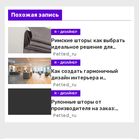
ц
и
Похожая запись
я
Я - ДИЗАЙНЕР
п
Римские шторы: как выбрать
идеальное решение для
о
любого интерьера
Petted_ru
Я - ДИЗАЙНЕР
з
Как создать гармоничный
а
дизайн интерьера и
экстерьера коммерческого
Petted_ru
п
здания
Я - ДИЗАЙНЕР
Рулонные шторы от
и
производителя на заказ:
идеальное решение для
Petted_ru
с
любого интерьера и
архитектурного стиля
я