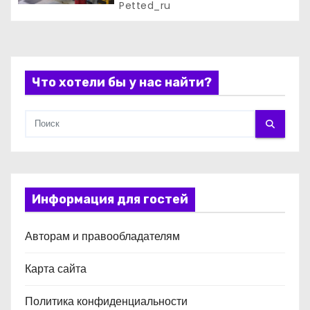
обеспечивает безотказную
Petted_ru
работу котельных в Москве и
я
Подмосковье
м
Что хотели бы у нас найти?
Информация для гостей
Авторам и правообладателям
Карта сайта
Политика конфиденциальности