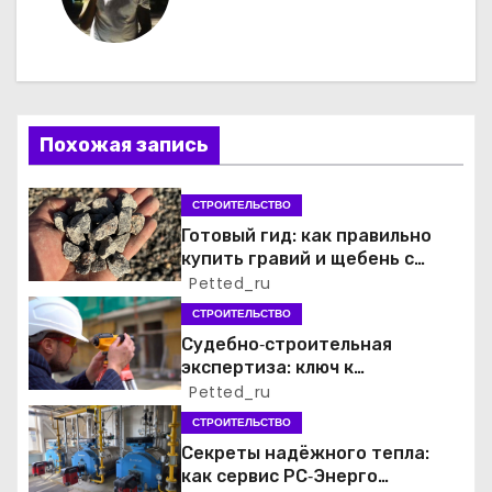
а
ц
и
Похожая запись
я
п
СТРОИТЕЛЬСТВО
Готовый гид: как правильно
о
купить гравий и щебень с
доставкой без лишних хлопот
Petted_ru
з
СТРОИТЕЛЬСТВО
а
Судебно‑строительная
экспертиза: ключ к
п
справедливому разрешению
Petted_ru
строительных споров
СТРОИТЕЛЬСТВО
и
Секреты надёжного тепла:
как сервис РС‑Энерго
с