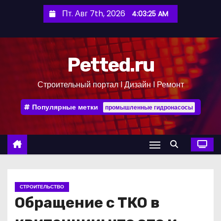
П
Пт. Авг 7th, 2026
4:03:26 AM
е
р
е
Petted.ru
й
т
Строительный портал l Дизайн l Ремонт
и
к
Популярные метки
промышленные гидронасосы
с
о
д
е
р
ж
СТРОИТЕЛЬСТВО
и
Обращение с ТКО в
м