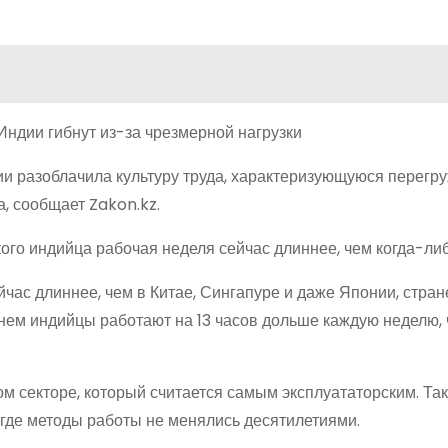
и разоблачила культуру труда, характеризующуюся перегр
, сообщает Zakon.kz.
го индийца рабочая неделя сейчас длиннее, чем когда-либ
ас длиннее, чем в Китае, Сингапуре и даже Японии, стран
днем индийцы работают на 13 часов дольше каждую неделю, 
 секторе, который считается самым эксплуататорским. Та
 где методы работы не менялись десятилетиями.