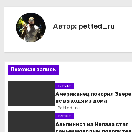
в
и
Автор:
petted_ru
г
а
ц
Похожая запись
и
я
ПАРСЕР
Американец покорил Эвере
п
не выходя из дома
Petted_ru
о
ПАРСЕР
з
Альпинист из Непала стал
самым молодым покорител