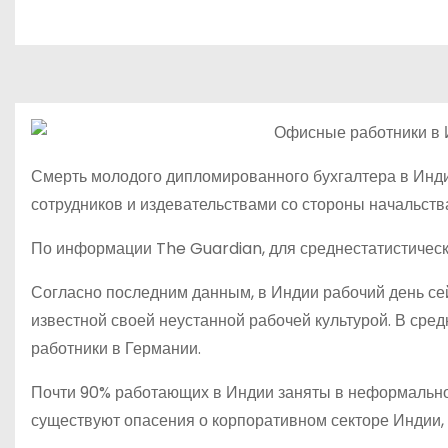
о
м
у
Смерть молодого дипломированного бухгалтера в Инди
сотрудников и издевательствами со стороны начальства
По информации The Guardian, для среднестатистическо
Согласно последним данным, в Индии рабочий день сейч
известной своей неустанной рабочей культурой. В сре
работники в Германии.
Почти 90% работающих в Индии заняты в неформальном
существуют опасения о корпоративном секторе Индии,