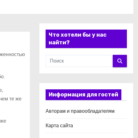
Что хотели бы у нас
найти?
уженностью
о.
е,
Информация для гостей
чем те же
Авторам и правообладателям
кже
Карта сайта