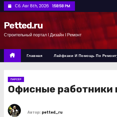
П
Сб. Авг 8th, 2026
1:58:59 PM
е
р
Petted.ru
е
й
Строительный портал l Дизайн l Ремонт
т
и
к
Главная
Лайфхаки И Помощь По Ремонт
с
о
д
ПАРСЕР
е
Офисные работники в
р
ж
и
м
Автор:
petted_ru