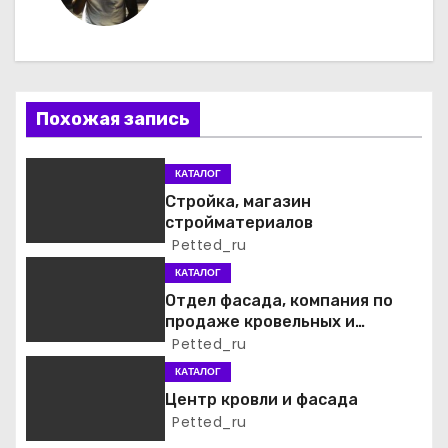
г
а
ц
Похожая запись
и
я
КАТАЛОГ
Стройка, магазин
п
стройматериалов
Petted_ru
о
КАТАЛОГ
з
Отдел фасада, компания по
продаже кровельных и
а
фасадных материалов
Petted_ru
КАТАЛОГ
п
Центр кровли и фасада
и
Petted_ru