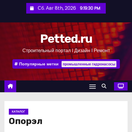
П
Сб. Авг 8th, 2026
9:19:31 PM
е
р
е
Petted.ru
й
т
Строительный портал l Дизайн l Ремонт
и
к
Популярные метки
промышленные гидронасосы
с
о
д
е
р
ж
КАТАЛОГ
и
Опорэл
м