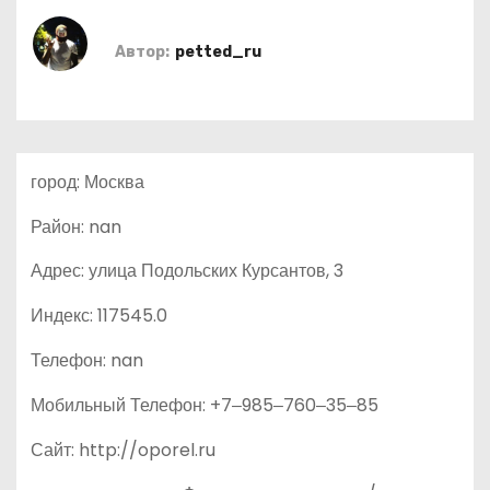
о
м
Автор:
petted_ru
у
город: Москва
Район: nan
Адрес: улица Подольских Курсантов, 3
Индекс: 117545.0
Телефон: nan
Мобильный Телефон: +7‒985‒760‒35‒85
Сайт: http://oporel.ru