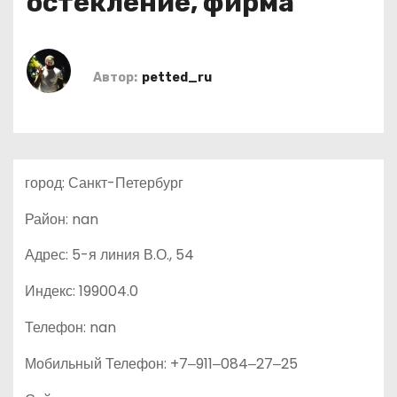
остекление, фирма
о
м
у
Автор:
petted_ru
город: Санкт-Петербург
Район: nan
Адрес: 5-я линия В.О., 54
Индекс: 199004.0
Телефон: nan
Мобильный Телефон: +7‒911‒084‒27‒25