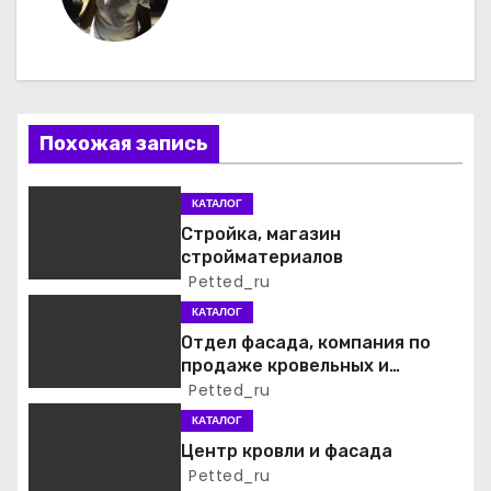
г
а
ц
Похожая запись
и
я
КАТАЛОГ
Стройка, магазин
п
стройматериалов
Petted_ru
о
КАТАЛОГ
з
Отдел фасада, компания по
продаже кровельных и
а
фасадных материалов
Petted_ru
КАТАЛОГ
п
Центр кровли и фасада
и
Petted_ru