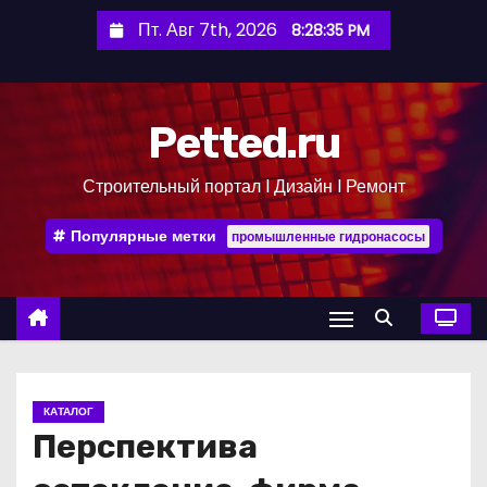
П
Пт. Авг 7th, 2026
8:28:36 PM
е
р
е
Petted.ru
й
т
Строительный портал l Дизайн l Ремонт
и
к
Популярные метки
промышленные гидронасосы
с
о
д
е
р
ж
КАТАЛОГ
и
Перспектива
м