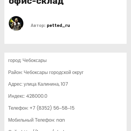
офис-склад
о
м
у
Автор:
petted_ru
город: Чебоксары
Район: Чебоксары городской округ
Адрес: улица Калинина, 107
Индекс: 428000.0
Телефон: +7 (8352) 56‒58‒15
Мобильный Телефон: nan