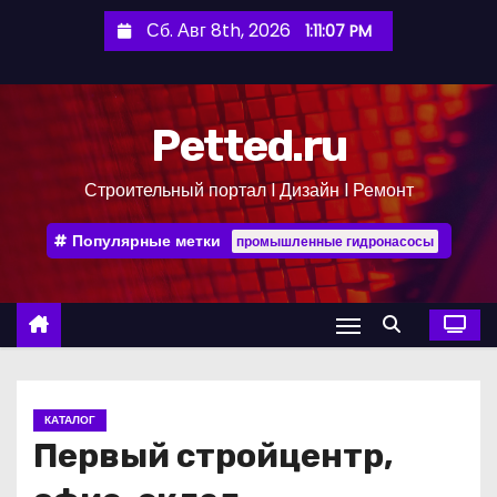
П
Сб. Авг 8th, 2026
1:11:08 PM
е
р
е
Petted.ru
й
т
Строительный портал l Дизайн l Ремонт
и
к
Популярные метки
промышленные гидронасосы
с
о
д
е
р
ж
КАТАЛОГ
и
Первый стройцентр,
м