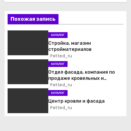
ц
и
Похожая запись
я
КАТАЛОГ
п
Стройка, магазин
стройматериалов
о
Petted_ru
КАТАЛОГ
з
Отдел фасада, компания по
а
продаже кровельных и
фасадных материалов
Petted_ru
п
КАТАЛОГ
Центр кровли и фасада
и
Petted_ru
с
я