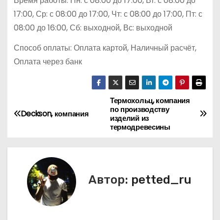
Время работы: Пн: с 08:00 до 17:00, Вт: с 08:00 до
17:00, Ср: с 08:00 до 17:00, Чт: с 08:00 до 17:00, Пт: с
08:00 до 16:00, Сб: выходной, Вс: выходной
Способ оплаты: Оплата картой, Наличный расчёт,
Оплата через банк
Термохольц, компания
Н
по производству
Deckson, компания
изделий из
а
термодревесины
в
и
Автор:
petted_ru
г
а