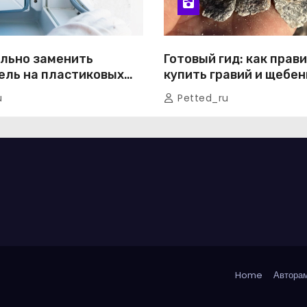
ильно заменить
Готовый гид: как прав
ель на пластиковых
купить гравий и щебен
шаговое руководство
доставкой без лишних
u
Petted_ru
тов
Home
Авторам