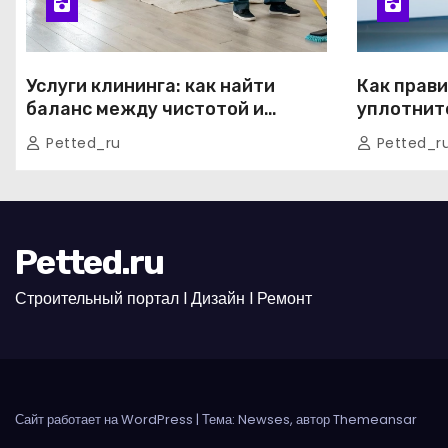
Услуги клининга: как найти
Как прав
баланс между чистотой и
уплотнит
свободным временем
окнах: по
Petted_ru
Petted_r
от экспер
Petted.ru
Строительный портал l Дизайн l Ремонт
Сайт работает на WordPress
|
Тема: Newses, автор
Themeansar