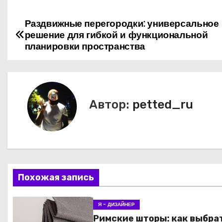
Раздвижные перегородки: универсальное
Н
решение для гибкой и функциональной
а
планировки пространства
в
и
Автор:
petted_ru
г
а
ц
и
Похожая запись
я
Я - ДИЗАЙНЕР
п
Римские шторы: как выбра