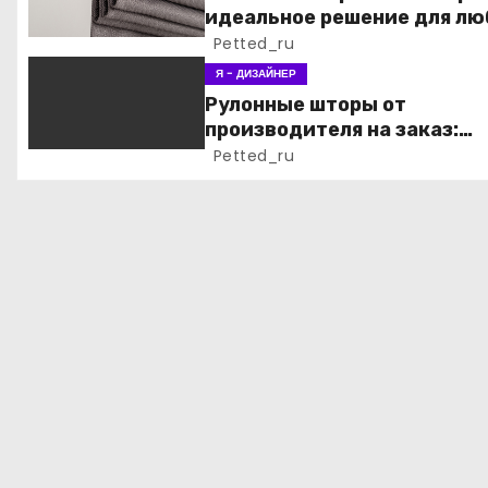
идеальное решение для лю
о
интерьера
Petted_ru
з
Я - ДИЗАЙНЕР
Рулонные шторы от
а
производителя на заказ:
идеальное решение для лю
Petted_ru
п
интерьера и архитектурно
и
стиля
с
я
м