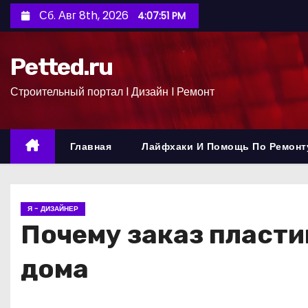
П
Сб. Авг 8th, 2026
4:07:52 PM
е
р
Petted.ru
е
й
Строительный портал l Дизайн l Ремонт
т
и
к
Главная
Лайфхаки И Помощь По Ремонт
с
о
д
Я - ДИЗАЙНЕР
е
Почему заказ пласти
р
ж
дома
и
м