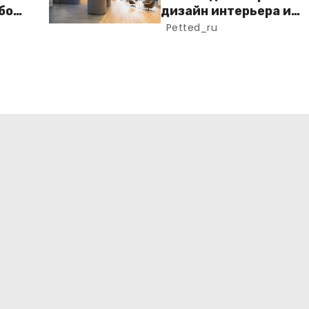
бого
дизайн интерьера и
экстерьера коммерче
Petted_ru
здания
бого
го