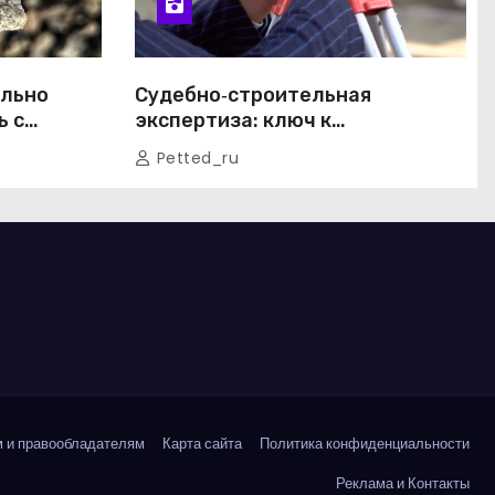
ильно
Судебно‑строительная
ь с
экспертиза: ключ к
 хлопот
справедливому разрешению
Petted_ru
строительных споров
 и правообладателям
Карта сайта
Политика конфиденциальности
Реклама и Контакты