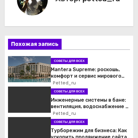
а
ц
и
я
Похожая запись
п
СОВЕТЫ ДЛЯ ВСЕХ
о
Mantera Supreme: роскошь,
комфорт и сервис мирового
з
уровня
Petted_ru
СОВЕТЫ ДЛЯ ВСЕХ
а
Инженерные системы в бане:
вентиляция, водоснабжение и
п
электрика
Petted_ru
и
СОВЕТЫ ДЛЯ ВСЕХ
Турборежим для бизнеса: Как
с
ускорить продвижение сайта