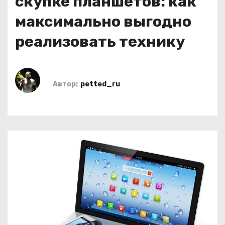
скупке планшетов: как
о
максимально выгодно
м
у
реализовать технику
Автор:
petted_ru