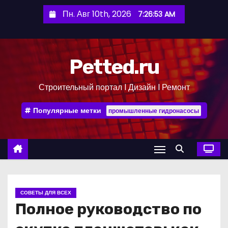
П
Пн. Авг 10th, 2026
7:26:54 AM
е
р
е
Petted.ru
й
т
Строительный портал l Дизайн l Ремонт
и
к
Популярные метки
промышленные гидронасосы
с
о
д
е
р
ж
СОВЕТЫ ДЛЯ ВСЕХ
и
Полное руководство по
м