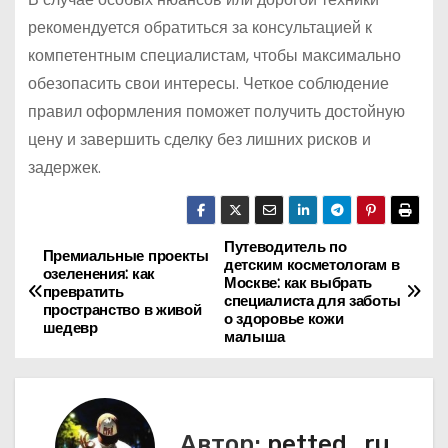
рекомендуется обратиться за консультацией к
компетентным специалистам, чтобы максимально
обезопасить свои интересы. Четкое соблюдение
правил оформления поможет получить достойную
цену и завершить сделку без лишних рисков и
задержек.
Путеводитель по
Н
Премиальные проекты
детским косметологам в
озеленения: как
Москве: как выбрать
а
превратить
специалиста для заботы
пространство в живой
о здоровье кожи
шедевр
в
малыша
и
г
Автор:
petted_ru