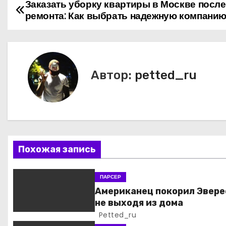
Заказать уборку квартиры в Москве после
Н
ремонта: Как выбрать надежную компани
а
в
и
Автор:
petted_ru
г
а
ц
Похожая запись
и
я
ПАРСЕР
Американец покорил Эвере
п
не выходя из дома
Petted_ru
о