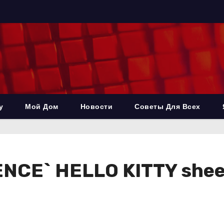
у
Мой Дом
Новости
Советы Для Всех
NCE` HELLO KITTY sheer 