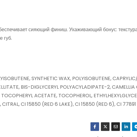
обеспечивает сияющий финиш. Ухаживающий бонус: текстур
 губ.
ISOBUTENE, SYNTHETIC WAX, POLYISOBUTENE, CAPRYLIC
ELLITATE, BIS-DIGLYCERYL POLYACYLADIPATE-2, CAMELLIA
L, TOCOPHERYL ACETATE, TOCOPHEROL, ETHYLHEXYLGLYCE
RAL, CI 15850 (RED 6 LAKE), CI 15850 (RED 6), CI 77891