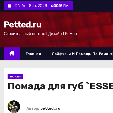
П
Сб. Авг 8th, 2026
4:00:17 PM
е
р
Petted.ru
е
й
Строительный портал l Дизайн l Ремонт
т
и
к
Главная
Лайфхаки И Помощь По Ремонт
с
о
д
ПАРСЕР
е
Помада для губ `ESSE
р
ж
и
м
Автор:
petted_ru