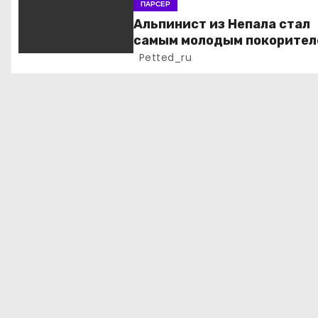
ПАРСЕР
з
Альпинист из Непала стал
самым молодым покорител
а
всех 14 высочайших верши
Petted_ru
мира
п
и
с
я
м