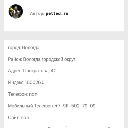
о
м
Автор:
petted_ru
у
город: Вологда
Район: Вологда городской округ
Адрес: Панкратова, 40
Индекс: 160026.0
Телефон: nan
Мобильный Телефон: +7‒911‒502‒79‒09
Сайт: nan