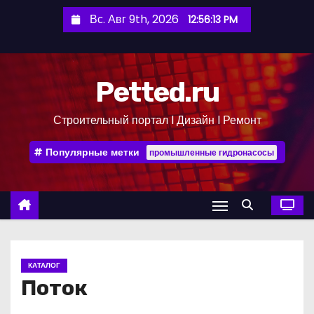
П
Вс. Авг 9th, 2026
12:56:13 PM
е
р
е
Petted.ru
й
т
Строительный портал l Дизайн l Ремонт
и
к
Популярные метки
промышленные гидронасосы
с
о
д
е
р
ж
КАТАЛОГ
и
Поток
м