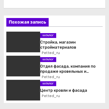
а
ц
Похожая запись
и
я
КАТАЛОГ
Стройка, магазин
п
стройматериалов
Petted_ru
о
КАТАЛОГ
з
Отдел фасада, компания по
продаже кровельных и
а
фасадных материалов
Petted_ru
КАТАЛОГ
п
Центр кровли и фасада
и
Petted_ru
с