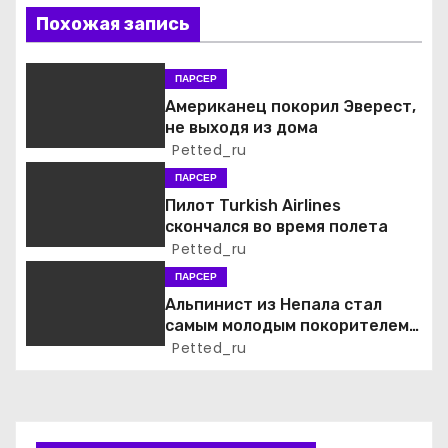
и
Похожая запись
я
ПАРСЕР
п
Американец покорил Эверест,
не выходя из дома
о
Petted_ru
ПАРСЕР
з
Пилот Turkish Airlines
а
скончался во время полета
Petted_ru
п
ПАРСЕР
Альпинист из Непала стал
и
самым молодым покорителем
всех 14 высочайших вершин
Petted_ru
с
мира
я
м