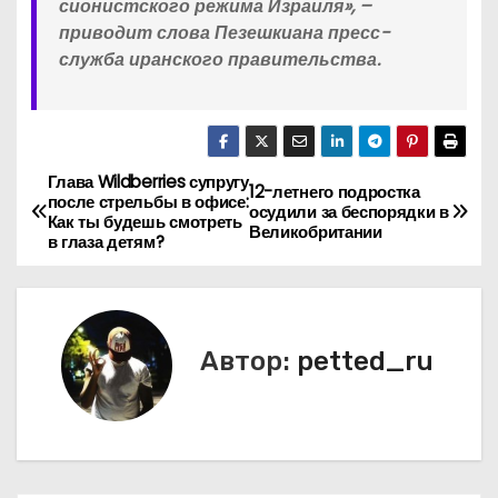
сионистского режима Израиля», –
приводит слова Пезешкиана пресс-
служба иранского правительства.
Глава Wildberries супругу
Н
12-летнего подростка
после стрельбы в офисе:
осудили за беспорядки в
Как ты будешь смотреть
а
Великобритании
в глаза детям?
в
и
Автор:
petted_ru
г
а
ц