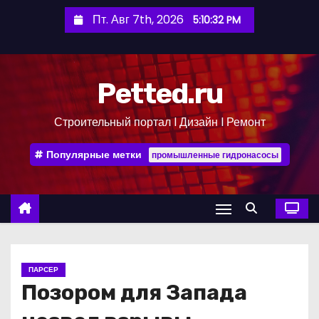
П
Пт. Авг 7th, 2026
5:10:33 PM
е
р
е
Petted.ru
й
т
Строительный портал l Дизайн l Ремонт
и
к
Популярные метки
промышленные гидронасосы
с
о
д
е
р
ж
ПАРСЕР
и
Позором для Запада
м