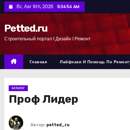
П
Вс. Авг 9th, 2026
9:34:55 AM
е
р
Petted.ru
е
й
Строительный портал l Дизайн l Ремонт
т
и
к
Главная
Лайфхаки И Помощь По Ремонт
с
о
д
КАТАЛОГ
е
Проф Лидер
р
ж
и
м
Автор:
petted_ru