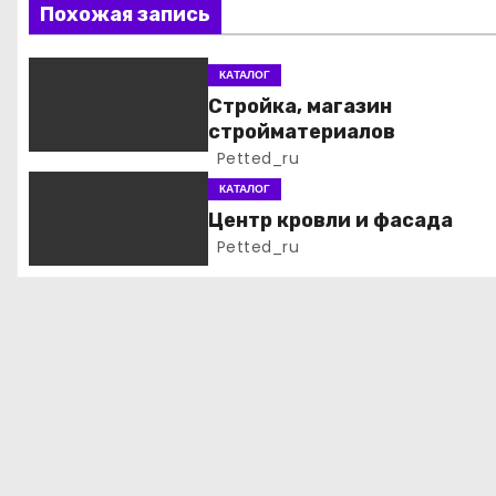
ц
Похожая запись
и
КАТАЛОГ
я
Стройка, магазин
стройматериалов
п
Petted_ru
о
КАТАЛОГ
Центр кровли и фасада
з
Petted_ru
а
п
и
с
я