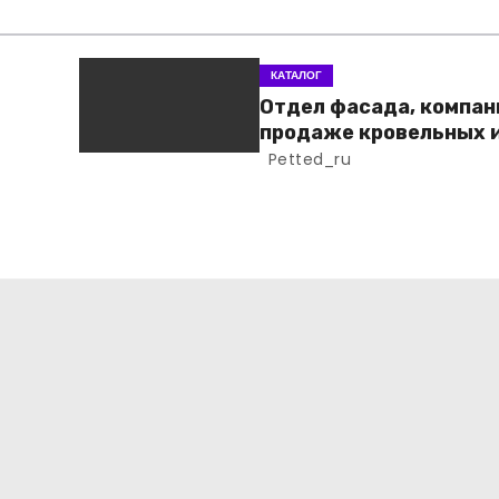
КАТАЛОГ
Отдел фасада, компан
продаже кровельных 
фасадных материало
Petted_ru