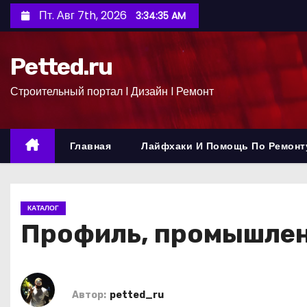
П
Пт. Авг 7th, 2026
3:34:36 AM
е
р
Petted.ru
е
й
Строительный портал l Дизайн l Ремонт
т
и
к
Главная
Лайфхаки И Помощь По Ремонт
с
о
д
КАТАЛОГ
е
Профиль, промышлен
р
ж
и
м
Автор:
petted_ru