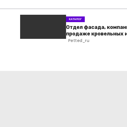
КАТАЛОГ
Отдел фасада, компан
продаже кровельных 
фасадных материало
Petted_ru