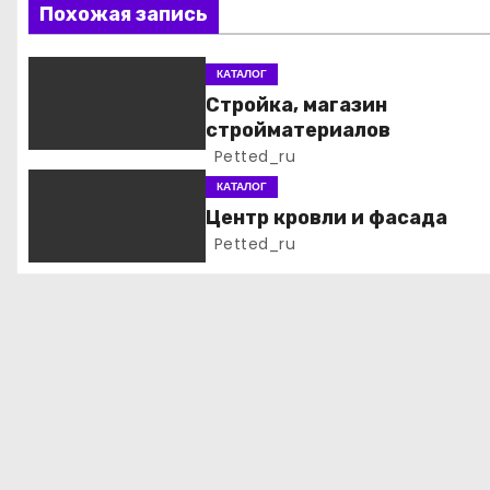
ц
Похожая запись
и
КАТАЛОГ
я
Стройка, магазин
стройматериалов
п
Petted_ru
о
КАТАЛОГ
Центр кровли и фасада
з
Petted_ru
а
п
и
с
я