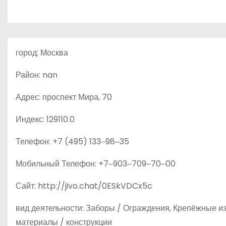
о
м
у
город: Москва
Район: nan
Адрес: проспект Мира, 70
Индекс: 129110.0
Телефон: +7 (495) 133‒98‒35
Мобильный Телефон: +7‒903‒709‒70‒00
Сайт: http://jivo.chat/0ESkVDCx5c
вид деятельности: Заборы / Ограждения, Крепёжные 
материалы / конструкции