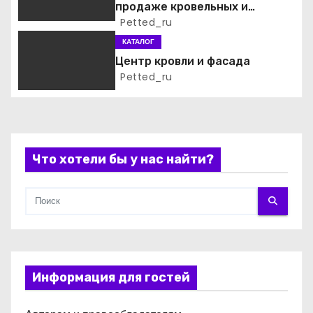
продаже кровельных и
а
фасадных материалов
Petted_ru
КАТАЛОГ
п
Центр кровли и фасада
и
Petted_ru
с
я
Что хотели бы у нас найти?
м
Информация для гостей