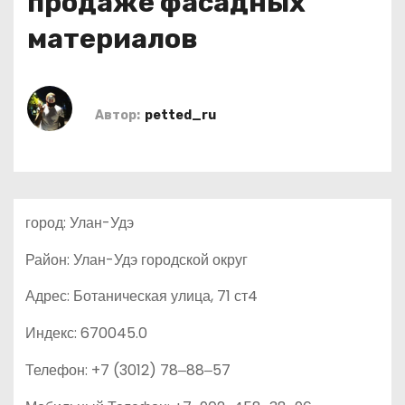
продаже фасадных
о
материалов
м
у
Автор:
petted_ru
город: Улан-Удэ
Район: Улан-Удэ городской округ
Адрес: Ботаническая улица, 71 ст4
Индекс: 670045.0
Телефон: +7 (3012) 78‒88‒57