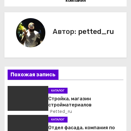
компания
а
в
и
Автор:
petted_ru
г
а
ц
Похожая запись
и
я
КАТАЛОГ
Стройка, магазин
п
стройматериалов
Petted_ru
о
КАТАЛОГ
з
Отдел фасада, компания по