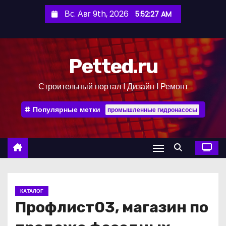
П
Вс. Авг 9th, 2026
5:52:27 AM
е
р
е
Petted.ru
й
т
Строительный портал l Дизайн l Ремонт
и
к
Популярные метки
промышленные гидронасосы
с
о
д
е
р
ж
КАТАЛОГ
и
Профлист03, магазин по
м