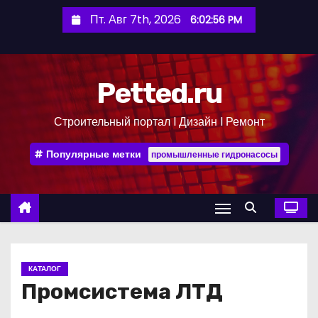
П
Пт. Авг 7th, 2026
6:02:57 PM
е
р
е
Petted.ru
й
т
Строительный портал l Дизайн l Ремонт
и
к
Популярные метки
промышленные гидронасосы
с
о
д
е
р
ж
КАТАЛОГ
и
Промсистема ЛТД
м