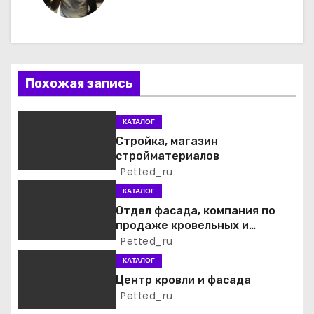
г
а
ц
Похожая запись
и
я
КАТАЛОГ
Стройка, магазин
п
стройматериалов
Petted_ru
о
КАТАЛОГ
з
Отдел фасада, компания по
продаже кровельных и
а
фасадных материалов
Petted_ru
КАТАЛОГ
п
Центр кровли и фасада
и
Petted_ru