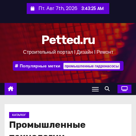
П
Пт. Авг 7th, 2026
3:43:26 AM
е
р
е
Petted.ru
й
т
Строительный портал l Дизайн l Ремонт
и
к
Популярные метки
промышленные гидронасосы
с
о
д
е
р
ж
КАТАЛОГ
и
Промышленные
м