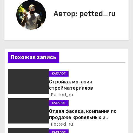
в
Автор:
petted_ru
и
г
а
ц
Похожая запись
и
КАТАЛОГ
я
Стройка, магазин
стройматериалов
п
Petted_ru
о
КАТАЛОГ
Отдел фасада, компания по
з
продаже кровельных и
фасадных материалов
Petted_ru
а
КАТАЛОГ