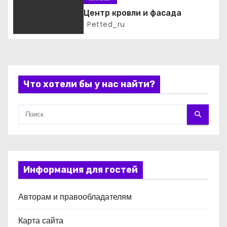
п
Центр кровли и фасада
Petted_ru
и
с
я
Что хотели бы у нас найти?
м
Информация для гостей
Авторам и правообладателям
Карта сайта