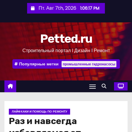
П
Пт. Авг 7th, 2026
1:06:18 PM
е
р
е
Petted.ru
й
т
Строительный портал l Дизайн l Ремонт
и
к
Популярные метки
промышленные гидронасосы
с
о
д
е
р
ж
ЛАЙФХАКИ И ПОМОЩЬ ПО РЕМОНТУ
и
Раз и навсегда
м