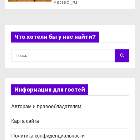
деревянных конструкций на
Petted_ru
с
детской площадке
я
м
Что хотели бы у нас найти?
Информация для гостей
Авторам и правообладателям
Карта сайта
Политика конфиденциальности