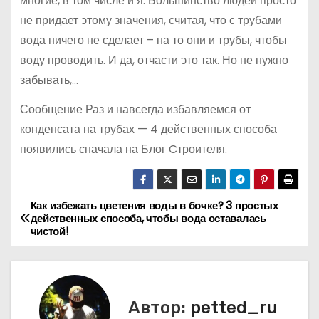
многие, в том числе и я. Большинство людей просто
не придает этому значения, считая, что с трубами
вода ничего не сделает – на то они и трубы, чтобы
воду проводить. И да, отчасти это так. Но не нужно
забывать,…
Сообщение Раз и навсегда избавляемся от
конденсата на трубах — 4 действенных способа
появились сначала на Блог Cтроителя.
Как избежать цветения воды в бочке? 3 простых
Н
действенных способа, чтобы вода оставалась
чистой!
а
в
и
Автор:
petted_ru