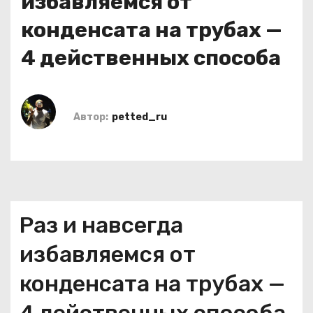
избавляемся от
о
конденсата на трубах —
м
у
4 действенных способа
Автор:
petted_ru
Раз и навсегда
избавляемся от
конденсата на трубах —
4 действенных способа