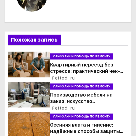
г
а
ц
Похожая запись
и
я
ЛАЙФХАКИ И ПОМОЩЬ ПО РЕМОНТУ
Квартирный переезд без
п
стресса: практический чек-
лист для семьи
Petted_ru
о
ЛАЙФХАКИ И ПОМОЩЬ ПО РЕМОНТУ
з
Производство мебели на
заказ: искусство
а
функциональности и стиля
Petted_ru
ЛАЙФХАКИ И ПОМОЩЬ ПО РЕМОНТУ
п
Осенняя влага и гниение:
и
надёжные способы защиты