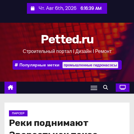
П
Чт. Авг 6th, 2026
6:16:39 AM
е
р
е
Petted.ru
й
т
Строительный портал l Дизайн l Ремонт
и
к
Популярные метки
промышленные гидронасосы
с
о
д
е
р
ж
ПАРСЕР
и
Реки поднимают
м