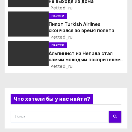
не выходя из дома
Petted_ru
о
ПАРСЕР
з
Пилот Turkish Airlines
скончался во время полета
а
Petted_ru
ПАРСЕР
п
Альпинист из Непала стал
и
самым молодым покорителем
всех 14 высочайших вершин
Petted_ru
с
мира
я
м
Что хотели бы у нас найти?