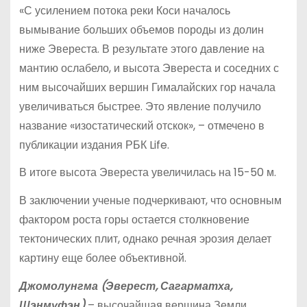
«С усилением потока реки Коси началось
вымывание больших объемов породы из долин
ниже Эвереста. В результате этого давление на
мантию ослабело, и высота Эвереста и соседних с
ним высочайших вершин Гималайских гор начала
увеличиваться быстрее. Это явление получило
название «изостатический отскок», – отмечено в
публикации издания РБК Life.
В итоге высота Эвереста увеличилась на 15-50 м.
В заключении ученые подчеркивают, что основным
фактором роста горы остается столкновение
тектонических плит, однако речная эрозия делает
картину еще более объективной.
Джомолунгма (Эверест, Сагарматха,
Шэнмуфэн)
– высочайшая вершина Земли