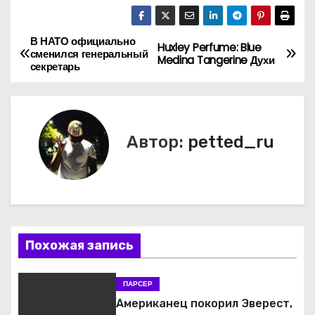
В НАТО официально
Н
Huxley Perfume: Blue
сменился генеральный
Medina Tangerine Духи
секретарь
а
в
и
Автор:
petted_ru
г
а
ц
Похожая запись
и
я
ПАРСЕР
Американец покорил Эверест,
п