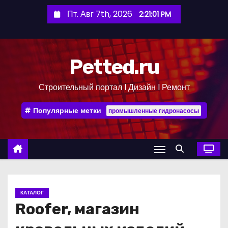
П
Пт. Авг 7th, 2026
2:21:02 PM
е
р
е
Petted.ru
й
т
Строительный портал l Дизайн l Ремонт
и
к
Популярные метки
промышленные гидронасосы
с
о
д
е
р
ж
КАТАЛОГ
и
Roofer, магазин
м