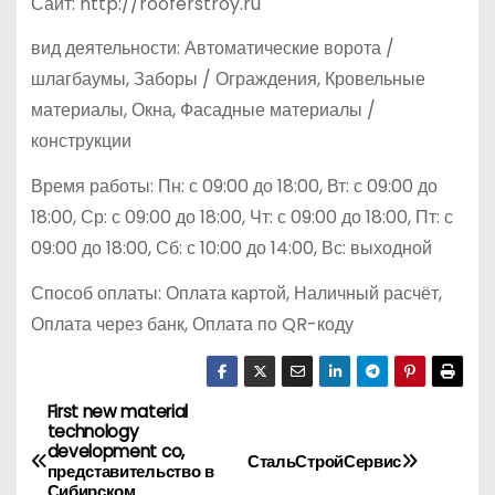
Сайт: http://rooferstroy.ru
вид деятельности: Автоматические ворота /
шлагбаумы, Заборы / Ограждения, Кровельные
материалы, Окна, Фасадные материалы /
конструкции
Время работы: Пн: с 09:00 до 18:00, Вт: с 09:00 до
18:00, Ср: с 09:00 до 18:00, Чт: с 09:00 до 18:00, Пт: с
09:00 до 18:00, Сб: с 10:00 до 14:00, Вс: выходной
Способ оплаты: Оплата картой, Наличный расчёт,
Оплата через банк, Оплата по QR-коду
First new material
Н
technology
development co,
а
СтальСтройСервис
представительство в
Сибирском