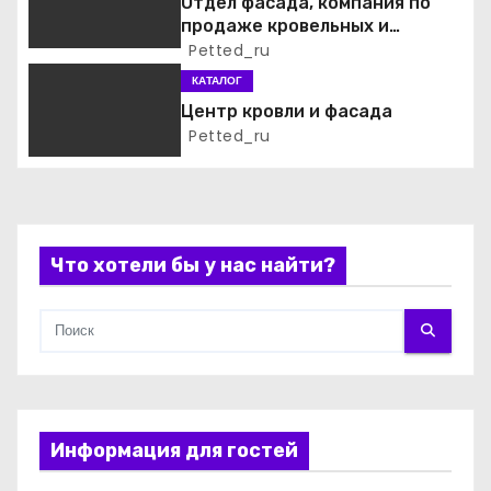
Отдел фасада, компания по
продаже кровельных и
п
фасадных материалов
Petted_ru
и
КАТАЛОГ
Центр кровли и фасада
с
Petted_ru
я
м
Что хотели бы у нас найти?
Информация для гостей