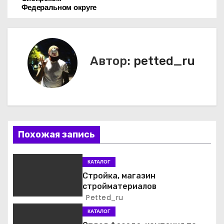
в
Федеральном округе
и
г
Автор:
petted_ru
а
ц
и
я
Похожая запись
п
КАТАЛОГ
о
Стройка, магазин
стройматериалов
з
Petted_ru
КАТАЛОГ
а