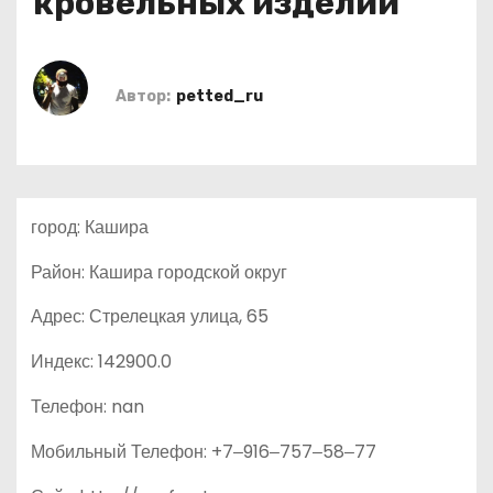
кровельных изделий
о
м
у
Автор:
petted_ru
город: Кашира
Район: Кашира городской округ
Адрес: Стрелецкая улица, 65
Индекс: 142900.0
Телефон: nan
Мобильный Телефон: +7‒916‒757‒58‒77