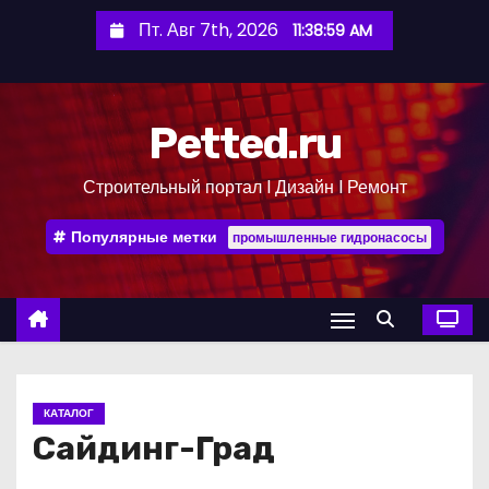
П
Пт. Авг 7th, 2026
11:39:00 AM
е
р
е
Petted.ru
й
т
Строительный портал l Дизайн l Ремонт
и
к
Популярные метки
промышленные гидронасосы
с
о
д
е
р
ж
КАТАЛОГ
и
Сайдинг-Град
м