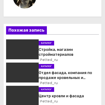
г
а
ц
Похожая запись
и
КАТАЛОГ
я
Стройка, магазин
стройматериалов
п
Petted_ru
о
КАТАЛОГ
Отдел фасада, компания по
з
продаже кровельных и
фасадных материалов
Petted_ru
а
КАТАЛОГ
п
Центр кровли и фасада
Petted_ru