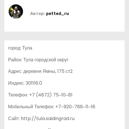
о
м
Автор:
petted_ru
у
город: Тула
Район: Тула городской округ
Адрес: деревня Ямны, 175 ст2
Индекс: 301116.0
Телефон: +7 (4872) 75‒10‒81
Мобильный Телефон: +7‒920‒788‒11‒18
Сайт: http://tula.saidingrad.ru