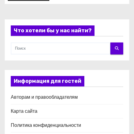
и
с
я
Что хотели бы у нас найти?
м
Информация для гостей
Авторам и правообладателям
Карта сайта
Политика конфиденциальности