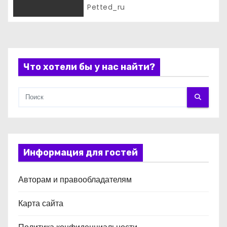
и
Petted_ru
с
я
Что хотели бы у нас найти?
м
Информация для гостей
Авторам и правообладателям
Карта сайта