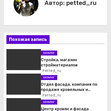
и
Автор:
petted_ru
г
а
ц
Похожая запись
и
я
КАТАЛОГ
Стройка, магазин
п
стройматериалов
Petted_ru
о
КАТАЛОГ
з
Отдел фасада, компания по
продаже кровельных и
а
фасадных материалов
Petted_ru
КАТАЛОГ
п
Центр кровли и фасада