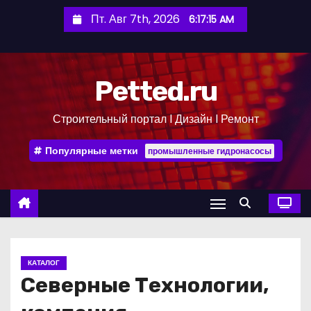
П
Пт. Авг 7th, 2026
6:17:16 AM
е
р
е
Petted.ru
й
т
Строительный портал l Дизайн l Ремонт
и
к
Популярные метки
промышленные гидронасосы
с
о
д
е
р
ж
КАТАЛОГ
и
Северные Технологии,
м