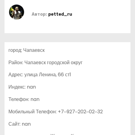
о
м
Автор:
petted_ru
у
город: Чапаевск
Район: Чапаевск городской округ
Адрес: улица Ленина, 66 ст1
Индекс: nan
Телефон: nan
Мобильный Телефон: +7‒927‒202‒02‒32
Сайт: nan