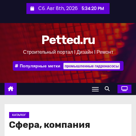
П
Сб. Авг 8th, 2026
5:34:21 PM
е
р
е
Petted.ru
й
т
Строительный портал l Дизайн l Ремонт
и
к
Популярные метки
промышленные гидронасосы
с
о
д
е
р
ж
КАТАЛОГ
и
Сфера, компания
м