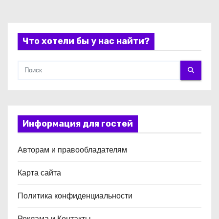
и
с
Что хотели бы у нас найти?
я
м
Информация для гостей
Авторам и правообладателям
Карта сайта
Политика конфиденциальности
Реклама и Контакты