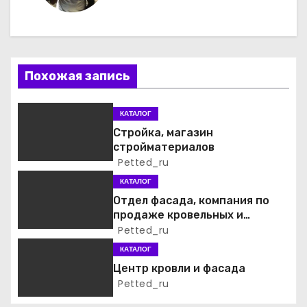
г
а
Похожая запись
ц
и
КАТАЛОГ
Стройка, магазин
я
стройматериалов
Petted_ru
п
КАТАЛОГ
о
Отдел фасада, компания по
продаже кровельных и
з
фасадных материалов
Petted_ru
а
КАТАЛОГ
Центр кровли и фасада
п
Petted_ru