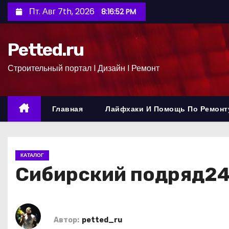
П
Пт. Авг 7th, 2026
8:16:53 PM
е
р
Petted.ru
е
й
Строительный портал l Дизайн l Ремонт
т
и
к
Главная
Лайфхаки И Помощь По Ремонт
с
о
д
КАТАЛОГ
е
Сибирский подряд2
р
ж
и
м
Автор:
petted_ru