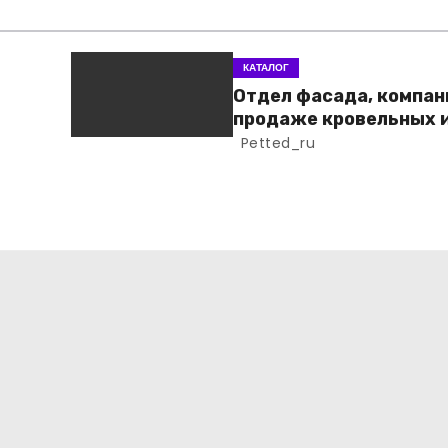
КАТАЛОГ
Отдел фасада, компан
продаже кровельных 
фасадных материало
Petted_ru