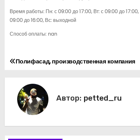
Время работы: Пн: с 09:00 до 17:00, Вт: с 09:00 до 17:00, С
09:00 до 16:00, Вс: выходной
Способ оплаты: nan
Полифасад, производственная компания
Н
а
в
Автор:
petted_ru
и
г
а