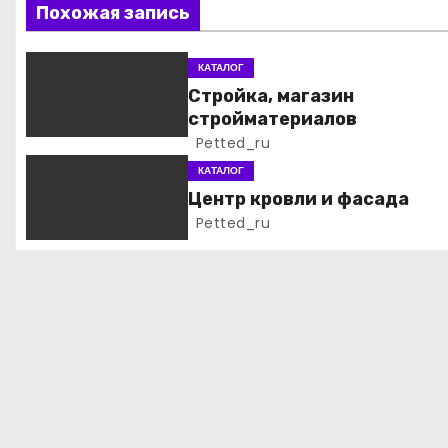
ц
Похожая запись
и
КАТАЛОГ
я
Стройка, магазин
стройматериалов
п
Petted_ru
о
КАТАЛОГ
Центр кровли и фасада
з
Petted_ru
а
п
и
с
я