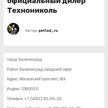
официальный дилер
о
Технониколь
м
у
Автор:
petted_ru
город: Калининград
Район: Калининград городской округ
Адрес: Московский проспект, 184
Индекс: 236003.0
Телефон: +7 (4012) 20‒05‒25