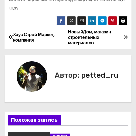
коду
НовыйДом, магазин
Н
Хауз Строй Маркет,
строительных
компания
материалов
а
в
и
Автор:
petted_ru
г
а
ц
Похожая запись
и