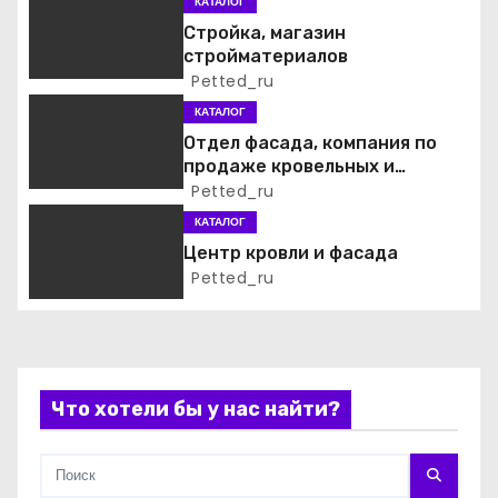
я
КАТАЛОГ
Стройка, магазин
п
стройматериалов
Petted_ru
о
КАТАЛОГ
з
Отдел фасада, компания по
продаже кровельных и
а
фасадных материалов
Petted_ru
КАТАЛОГ
п
Центр кровли и фасада
и
Petted_ru
с
я
Что хотели бы у нас найти?
м