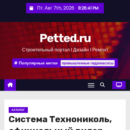
П
Пт. Авг 7th, 2026
8:26:42 PM
е
р
е
Petted.ru
й
т
Строительный портал l Дизайн l Ремонт
и
к
Популярные метки
промышленные гидронасосы
с
о
д
е
р
ж
КАТАЛОГ
и
Система Технониколь,
м