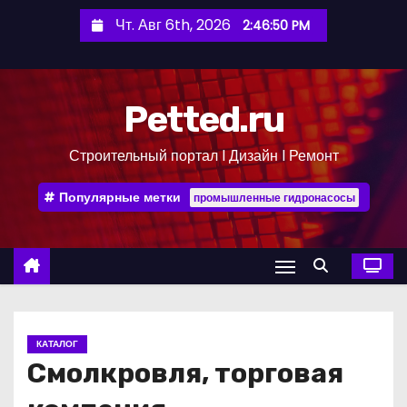
П
Чт. Авг 6th, 2026
2:46:50 PM
е
р
е
Petted.ru
й
т
Строительный портал l Дизайн l Ремонт
и
к
Популярные метки
промышленные гидронасосы
с
о
д
е
р
ж
КАТАЛОГ
и
Смолкровля, торговая
м