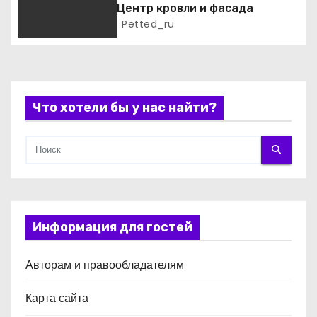
Центр кровли и фасада
п
Petted_ru
и
с
Что хотели бы у нас найти?
я
м
Информация для гостей
Авторам и правообладателям
Карта сайта