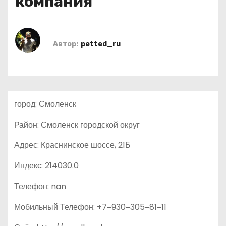
компания
о
м
у
Автор:
petted_ru
город: Смоленск
Район: Смоленск городской округ
Адрес: Краснинское шоссе, 21Б
Индекс: 214030.0
Телефон: nan
Мобильный Телефон: +7‒930‒305‒81‒11