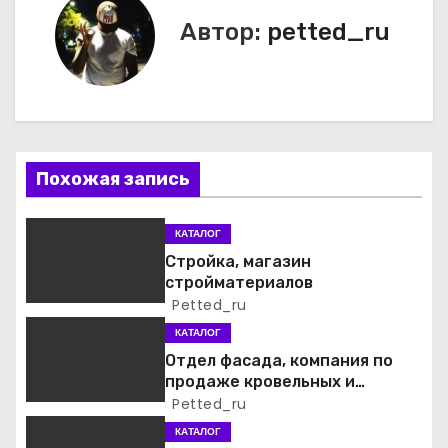
в
Автор:
petted_ru
и
г
а
Похожая запись
ц
и
КАТАЛОГ
Стройка, магазин
я
стройматериалов
Petted_ru
п
КАТАЛОГ
о
Отдел фасада, компания по
продаже кровельных и
з
фасадных материалов
Petted_ru
а
КАТАЛОГ