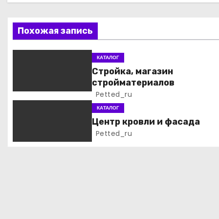
а
ц
Похожая запись
и
КАТАЛОГ
я
Стройка, магазин
стройматериалов
п
Petted_ru
о
КАТАЛОГ
Центр кровли и фасада
з
Petted_ru
а
п
и
с