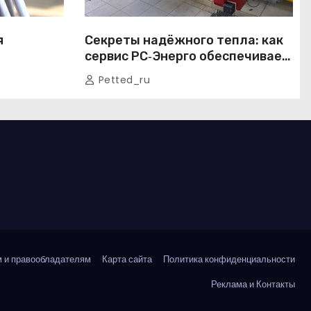
я
Секреты надёжного тепла: как
сервис РС‑Энерго обеспечивает
шению
безотказную работу котельных
Petted_ru
в Москве и Подмосковье
 и правообладателям
Карта сайта
Политика конфиденциальности
Реклама и Контакты