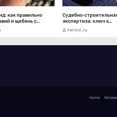
ид: как правильно
Судебно‑строительна
авий и щебень с
экспертиза: ключ к
й без лишних хлопот
справедливому разре
u
Petted_ru
строительных споров
Home
Авторам