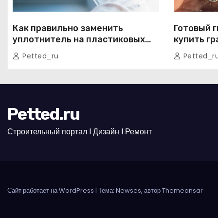
Как правильно заменить
Готовый г
уплотнитель на пластиковых
купить гр
окнах: пошаговое руководство
доставко
Petted_ru
Petted_r
от экспертов
Petted.ru
Строительный портал l Дизайн l Ремонт
Сайт работает на WordPress
|
Тема: Newses, автор
Themeansar