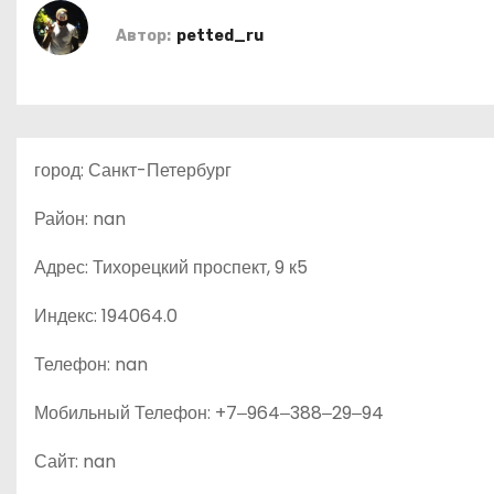
о
Автор:
petted_ru
м
у
город: Санкт-Петербург
Район: nan
Адрес: Тихорецкий проспект, 9 к5
Индекс: 194064.0
Телефон: nan
Мобильный Телефон: +7‒964‒388‒29‒94
Сайт: nan