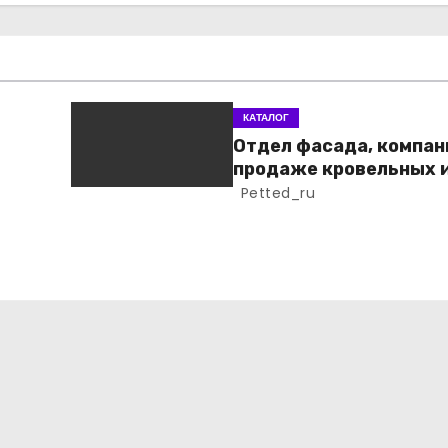
КАТАЛОГ
Отдел фасада, компан
продаже кровельных 
фасадных материало
Petted_ru