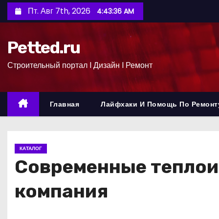
П
Пт. Авг 7th, 2026
4:43:36 AM
е
р
Petted.ru
е
й
Строительный портал l Дизайн l Ремонт
т
и
к
Главная
Лайфхаки И Помощь По Ремонт
с
о
д
КАТАЛОГ
е
Современные теплои
р
ж
компания
и
м