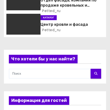
з
Отдел фасада, компания по
продаже кровельных и
а
фасадных материалов
Petted_ru
КАТАЛОГ
п
Центр кровли и фасада
и
Petted_ru
с
я
Что хотели бы у нас найти?
м
Информация для гостей