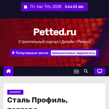
П
Пт. Авг 7th, 2026
3:44:04 AM
е
р
е
Petted.ru
й
т
Строительный портал l Дизайн l Ремонт
и
к
Популярные метки
промышленные гидронасосы
с
о
д
е
р
ж
КАТАЛОГ
и
Сталь Профиль,
м