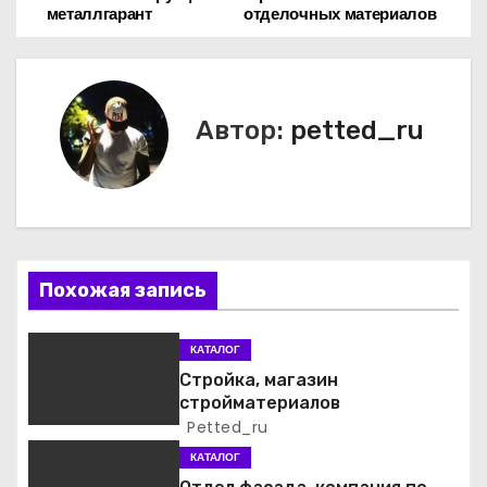
металлгарант
отделочных материалов
а
в
и
Автор:
petted_ru
г
а
ц
Похожая запись
и
я
КАТАЛОГ
Стройка, магазин
п
стройматериалов
Petted_ru
о
КАТАЛОГ