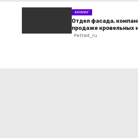
КАТАЛОГ
Отдел фасада, компан
продаже кровельных 
фасадных материало
Petted_ru