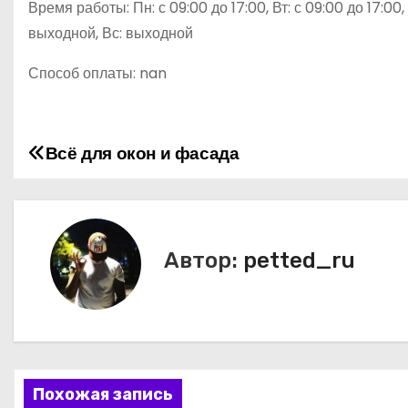
Время работы: Пн: с 09:00 до 17:00, Вт: с 09:00 до 17:00, С
выходной, Вс: выходной
Способ оплаты: nan
Всё для окон и фасада
Н
а
в
Автор:
petted_ru
и
г
а
ц
Похожая запись