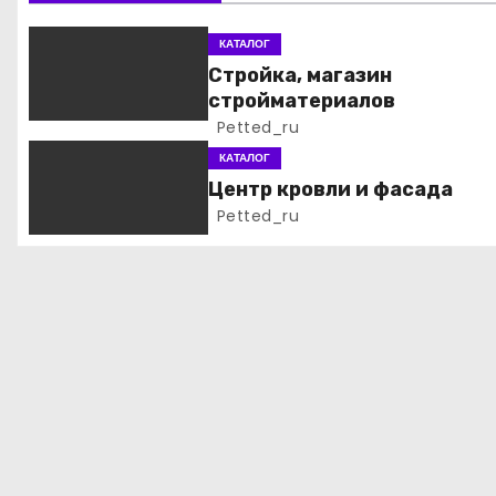
и
КАТАЛОГ
я
Стройка, магазин
стройматериалов
п
Petted_ru
о
КАТАЛОГ
Центр кровли и фасада
з
Petted_ru
а
п
и
с
я
м