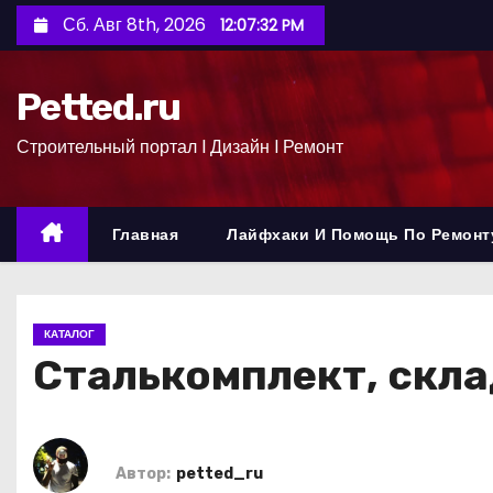
П
Сб. Авг 8th, 2026
12:07:33 PM
е
р
Petted.ru
е
й
Строительный портал l Дизайн l Ремонт
т
и
к
Главная
Лайфхаки И Помощь По Ремонт
с
о
д
КАТАЛОГ
е
Сталькомплект, скла
р
ж
и
м
Автор:
petted_ru