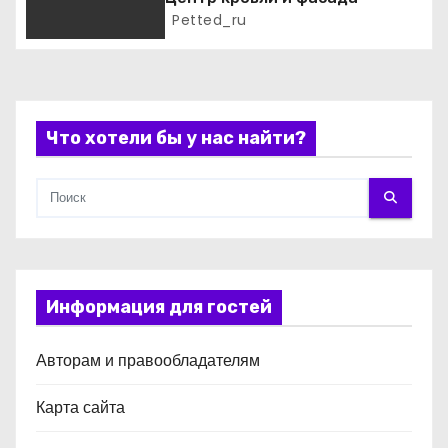
и
Petted_ru
с
я
м
Что хотели бы у нас найти?
Информация для гостей
Авторам и правообладателям
Карта сайта