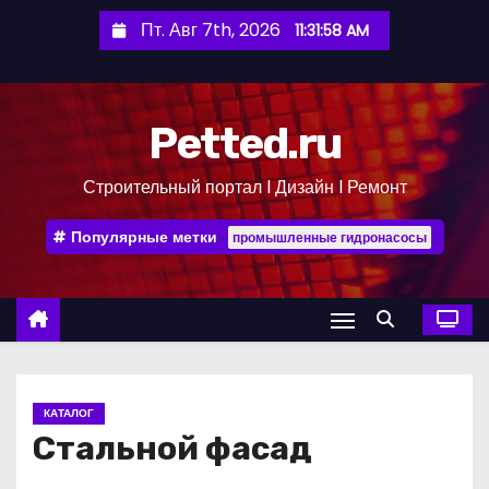
П
Пт. Авг 7th, 2026
11:31:59 AM
е
р
е
Petted.ru
й
т
Строительный портал l Дизайн l Ремонт
и
к
Популярные метки
промышленные гидронасосы
с
о
д
е
р
ж
КАТАЛОГ
и
Стальной фасад
м