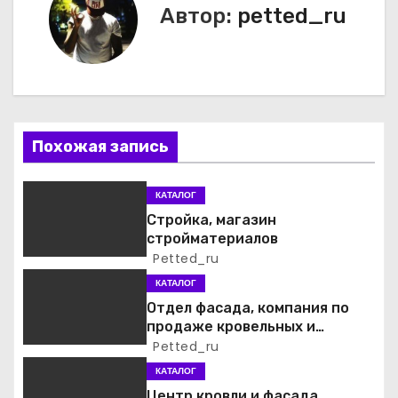
Автор:
petted_ru
г
а
ц
и
Похожая запись
я
КАТАЛОГ
п
Стройка, магазин
стройматериалов
о
Petted_ru
КАТАЛОГ
з
Отдел фасада, компания по
а
продаже кровельных и
фасадных материалов
Petted_ru
п
КАТАЛОГ
Центр кровли и фасада