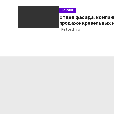
КАТАЛОГ
Отдел фасада, компан
продаже кровельных 
фасадных материало
Petted_ru