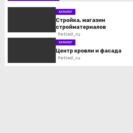
и
КАТАЛОГ
я
Стройка, магазин
стройматериалов
п
Petted_ru
о
КАТАЛОГ
Центр кровли и фасада
з
Petted_ru
а
п
и
с
я
м