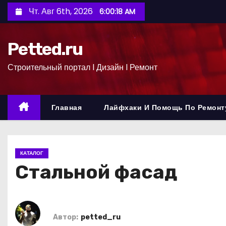
П
Чт. Авг 6th, 2026
6:00:19 AM
е
р
Petted.ru
е
й
Строительный портал l Дизайн l Ремонт
т
и
к
Главная
Лайфхаки И Помощь По Ремонт
с
о
д
КАТАЛОГ
е
Стальной фасад
р
ж
и
м
Автор:
petted_ru