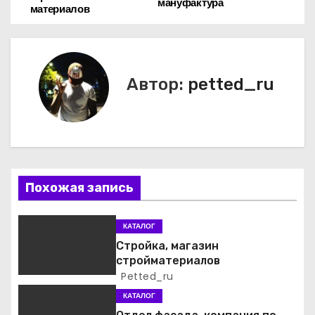
мануфактура
материалов
а
в
и
Автор:
petted_ru
г
а
ц
Похожая запись
и
я
КАТАЛОГ
Стройка, магазин
п
стройматериалов
Petted_ru
о
КАТАЛОГ