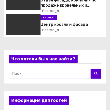
з
Отдел фасада, компания по
продаже кровельных и
а
фасадных материалов
Petted_ru
КАТАЛОГ
п
Центр кровли и фасада
и
Petted_ru
с
я
Что хотели бы у нас найти?
м
Информация для гостей