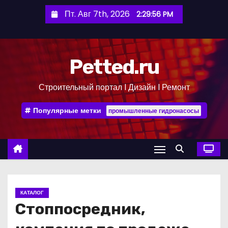
П
Пт. Авг 7th, 2026
2:29:57 PM
е
р
е
Petted.ru
й
т
Строительный портал l Дизайн l Ремонт
и
к
Популярные метки
промышленные гидронасосы
с
о
д
е
р
ж
КАТАЛОГ
и
Стоппосредник,
м