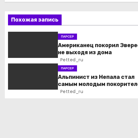
ц
Похожая запись
и
я
ПАРСЕР
Американец покорил Эвере
п
не выходя из дома
Petted_ru
о
ПАРСЕР
з
Альпинист из Непала стал
самым молодым покорител
а
всех 14 высочайших верши
Petted_ru
мира
п
и
с