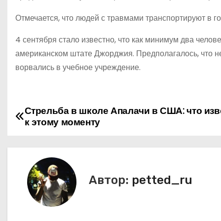
Отмечается, что людей с травмами транспортируют в г
4 сентября стало известно, что как минимум два чело
американском штате Джорджия. Предполагалось, что н
ворвались в учебное учреждение.
Стрельба в школе Апалачи в США: что изв
Н
к этому моменту
а
в
и
Автор:
petted_ru
г
а