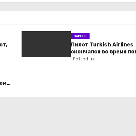
ПАРСЕР
ст,
Пилот Turkish Airlines
скончался во время по
Petted_ru
ем
н