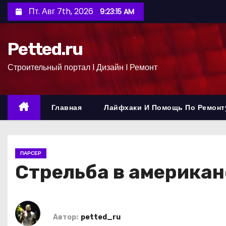
П
Пт. Авг 7th, 2026
9:23:16 AM
е
р
Petted.ru
е
й
Строительный портал l Дизайн l Ремонт
т
и
к
Главная
Лайфхаки И Помощь По Ремонт
с
о
д
ПАРСЕР
е
Стрельба в американ
р
ж
и
м
Автор:
petted_ru