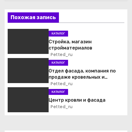
ц
Похожая запись
и
я
КАТАЛОГ
Стройка, магазин
п
стройматериалов
Petted_ru
о
КАТАЛОГ
з
Отдел фасада, компания по
продаже кровельных и
а
фасадных материалов
Petted_ru
КАТАЛОГ
п
Центр кровли и фасада
и
Petted_ru
с