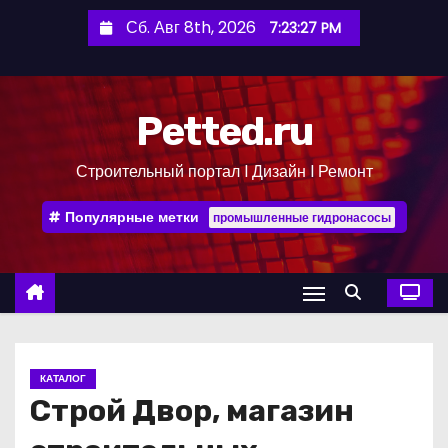
П
Сб. Авг 8th, 2026
7:23:28 PM
е
р
е
Petted.ru
й
т
Строительный портал l Дизайн l Ремонт
и
к
Популярные метки
промышленные гидронасосы
с
о
д
е
р
ж
КАТАЛОГ
и
Строй Двор, магазин
м