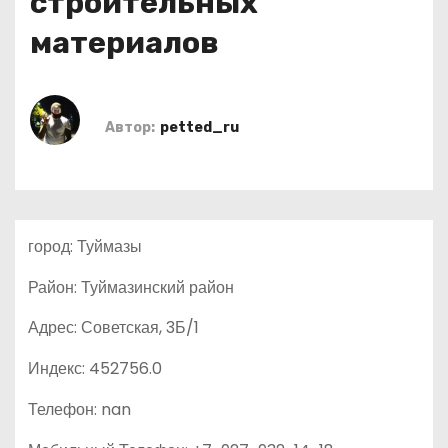
строительных
о
материалов
м
у
Автор:
petted_ru
город: Туймазы
Район: Туймазинский район
Адрес: Советская, 3Б/1
Индекс: 452756.0
Телефон: nan