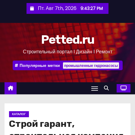
П
Пт. Авг 7th, 2026
9:43:28 PM
е
р
е
Petted.ru
й
т
Строительный портал l Дизайн l Ремонт
и
к
Популярные метки
промышленные гидронасосы
с
о
д
е
р
ж
КАТАЛОГ
и
Строй гарант,
м