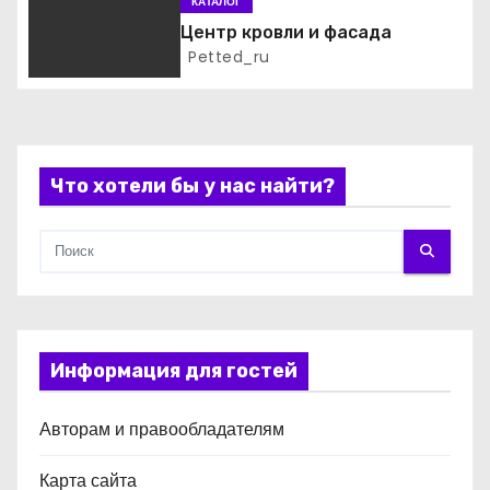
КАТАЛОГ
п
Центр кровли и фасада
Petted_ru
и
с
я
Что хотели бы у нас найти?
м
Информация для гостей
Авторам и правообладателям
Карта сайта