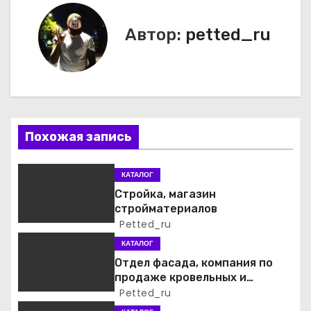
в
Автор:
petted_ru
и
г
а
ц
Похожая запись
и
КАТАЛОГ
я
Стройка, магазин
стройматериалов
п
Petted_ru
о
КАТАЛОГ
Отдел фасада, компания по
з
продаже кровельных и
фасадных материалов
Petted_ru
а