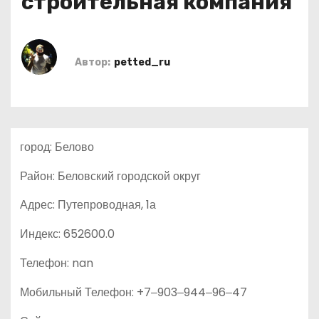
строительная компания
о
м
у
Автор:
petted_ru
город: Белово
Район: Беловский городской округ
Адрес: Путепроводная, 1а
Индекс: 652600.0
Телефон: nan
Мобильный Телефон: +7‒903‒944‒96‒47