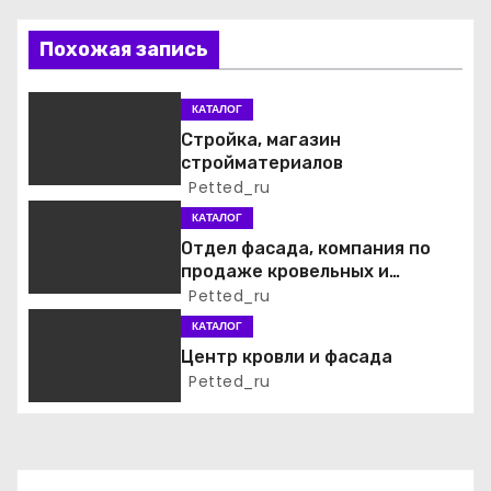
ц
Похожая запись
и
КАТАЛОГ
я
Стройка, магазин
стройматериалов
п
Petted_ru
о
КАТАЛОГ
Отдел фасада, компания по
з
продаже кровельных и
фасадных материалов
Petted_ru
а
КАТАЛОГ
п
Центр кровли и фасада
Petted_ru
и
с