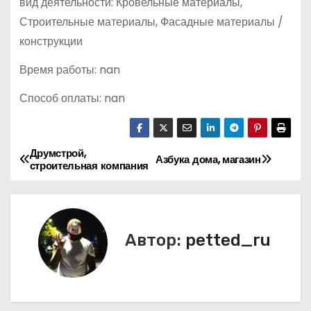
вид деятельности: Кровельные материалы,
Строительные материалы, Фасадные материалы /
конструкции
Время работы: nan
Способ оплаты: nan
Друмстрой,
Н
Азбука дома, магазин
строительная компания
а
в
Автор:
petted_ru
и
г
а