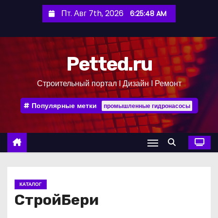
П
Пт. Авг 7th, 2026
6:25:49 AM
е
р
е
Petted.ru
й
т
Строительный портал l Дизайн l Ремонт
и
к
Популярные метки
промышленные гидронасосы
с
о
д
е
р
ж
КАТАЛОГ
и
СтройБери
м