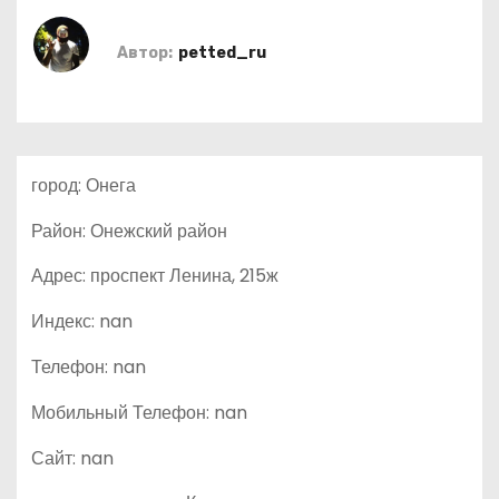
о
м
Автор:
petted_ru
у
город: Онега
Район: Онежский район
Адрес: проспект Ленина, 215ж
Индекс: nan
Телефон: nan
Мобильный Телефон: nan
Сайт: nan