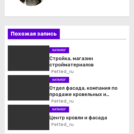
г
а
ц
Похожая запись
и
КАТАЛОГ
я
Стройка, магазин
стройматериалов
п
Petted_ru
о
КАТАЛОГ
Отдел фасада, компания по
з
продаже кровельных и
фасадных материалов
Petted_ru
а
КАТАЛОГ
п
Центр кровли и фасада
Petted_ru
и