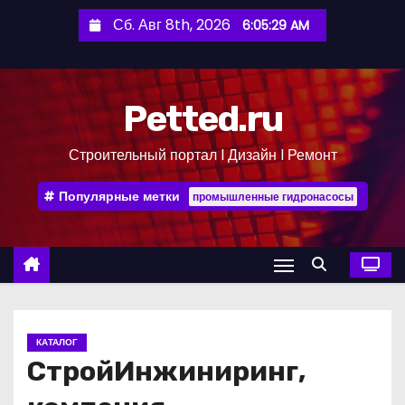
П
Сб. Авг 8th, 2026
6:05:30 AM
е
р
е
Petted.ru
й
т
Строительный портал l Дизайн l Ремонт
и
к
Популярные метки
промышленные гидронасосы
с
о
д
е
р
ж
КАТАЛОГ
и
СтройИнжиниринг,
м