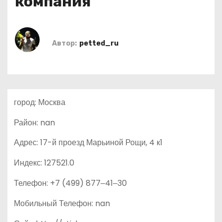
компания
о
м
у
Автор:
petted_ru
город: Москва
Район: nan
Адрес: 17-й проезд Марьиной Рощи, 4 к1
Индекс: 127521.0
Телефон: +7 (499) 877‒41‒30
Мобильный Телефон: nan